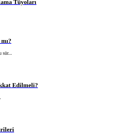
lama Tüyoları
r mı?
 sür...
kkat Edilmeli?
.
rileri