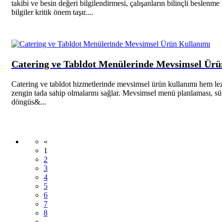
takibi ve besin değeri bilgilendirmesi, çalışanların bilinçli beslenme
bilgiler kritik önem taşır....
Catering ve Tabldot Menülerinde Mevsimsel Ürü
Catering ve tabldot hizmetlerinde mevsimsel ürün kullanımı hem lez
zengin tada sahip olmalarını sağlar. Mevsimsel menü planlaması, sürdü
döngüs&...
«
1
2
3
4
5
6
7
8
...