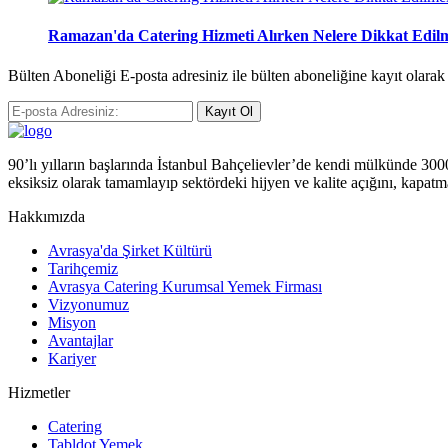
Ramazan'da Catering Hizmeti Alırken Nelere Dikkat Edilm
Bülten Aboneliği E-posta adresiniz ile bülten aboneliğine kayıt olara
Kayıt Ol
90’lı yılların başlarında İstanbul Bahçelievler’de kendi mülkünde 3000 m
eksiksiz olarak tamamlayıp sektördeki hijyen ve kalite açığını, kapatm
Hakkımızda
Avrasya'da Şirket Kültürü
Tarihçemiz
Avrasya Catering Kurumsal Yemek Firması
Vizyonumuz
Misyon
Avantajlar
Kariyer
Hizmetler
Catering
Tabldot Yemek