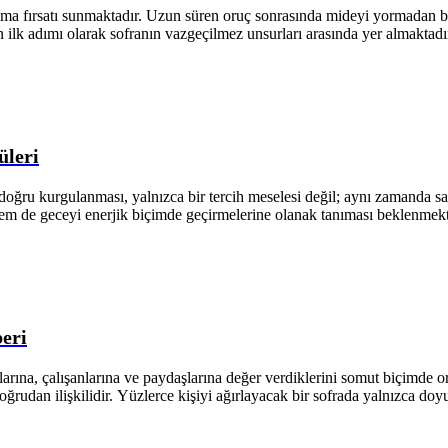
a fırsatı sunmaktadır. Uzun süren oruç sonrasında mideyi yormadan besl
ın ilk adımı olarak sofranın vazgeçilmez unsurları arasında yer almaktad
üleri
ğru kurgulanması, yalnızca bir tercih meselesi değil; aynı zamanda sağlık
em de geceyi enerjik biçimde geçirmelerine olanak tanıması beklenmek
eri
larına, çalışanlarına ve paydaşlarına değer verdiklerini somut biçimde o
ğrudan ilişkilidir. Yüzlerce kişiyi ağırlayacak bir sofrada yalnızca d