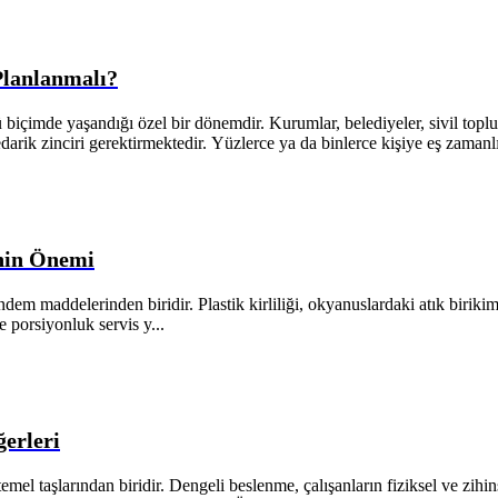
lanlanmalı?
çimde yaşandığı özel bir dönemdir. Kurumlar, belediyeler, sivil toplum
edarik zinciri gerektirmektedir. Yüzlerce ya da binlerce kişiye eş zamanl
inin Önemi
m maddelerinden biridir. Plastik kirliliği, okyanuslardaki atık birikimi 
 porsiyonluk servis y...
erleri
emel taşlarından biridir. Dengeli beslenme, çalışanların fiziksel ve zi