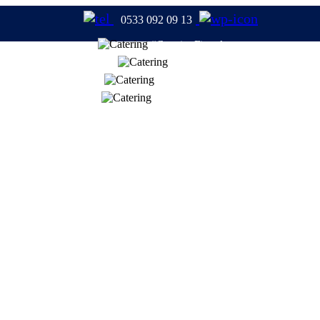
0533 092 09 13
#CateringFirmaları
#Catering
#TabldotYemek
#YemekFirmaları