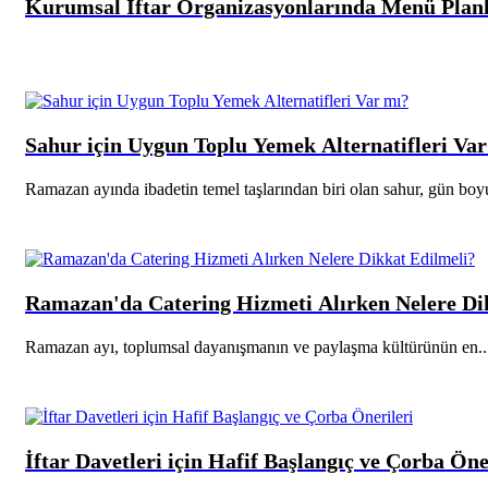
Kurumsal İftar Organizasyonlarında Menü Plan
Sahur için Uygun Toplu Yemek Alternatifleri Va
Ramazan ayında ibadetin temel taşlarından biri olan sahur, gün boyu
Ramazan'da Catering Hizmeti Alırken Nelere Di
Ramazan ayı, toplumsal dayanışmanın ve paylaşma kültürünün en..
İftar Davetleri için Hafif Başlangıç ve Çorba Öne