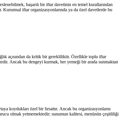
enebilmek, başarılı bir iftar davetinin en temel kurallarından
ır. Kurumsal iftar organizasyonlarında ya da özel davetlerde bu
 açısından da kritik bir gerekliliktir. Özellikle toplu iftar
tedir. Ancak bu dengeyi kurmak, her yemeği bir arada sunmaktan
rtaya koydukları özel bir fırsattır. Ancak bu organizasyonların
oyurucu olmak yetmemektedir; sunumun kalitesi, menünün çeşitliliği