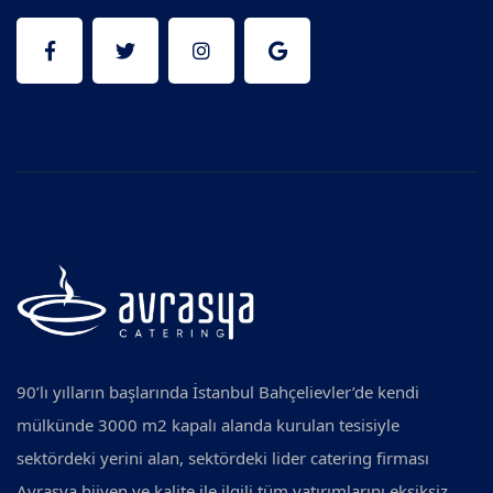
90’lı yılların başlarında İstanbul Bahçelievler’de kendi
mülkünde 3000 m2 kapalı alanda kurulan tesisiyle
sektördeki yerini alan, sektördeki lider catering firması
Avrasya hijyen ve kalite ile ilgili tüm yatırımlarını eksiksiz