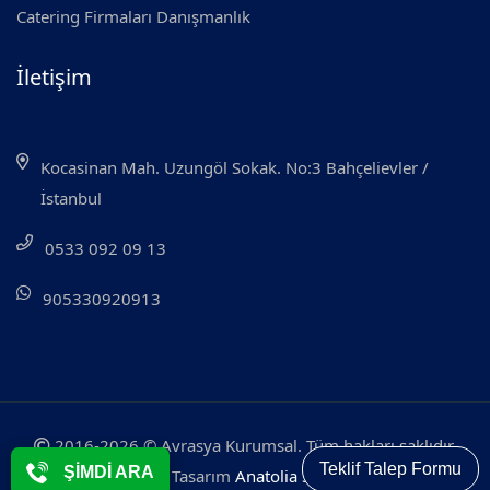
Catering Firmaları Danışmanlık
İletişim
Kocasinan Mah. Uzungöl Sokak. No:3 Bahçelievler /
İstanbul
0533 092 09 13
905330920913
2016-2026 © Avrasya Kurumsal. Tüm hakları saklıdır.
Teklif Talep Formu
ŞİMDİ ARA
Web Tasarım
Anatolia System