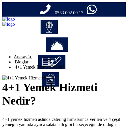
0533 092 09 13
#CateringFirmaları
#Catering
Anasayfa
Bloglar
4+1 Yemek Hizmeti Nedir?
#TabldotYemek
4+1 Yemek Hizmeti
#YemekFirmaları
Nedir?
4+1 yemek hizmeti aslında catering firmalarınca verilen ve 4 çeşit
yemeğin yanında ayrıca salata tatlı gibi bir seçeceğin de olduğu