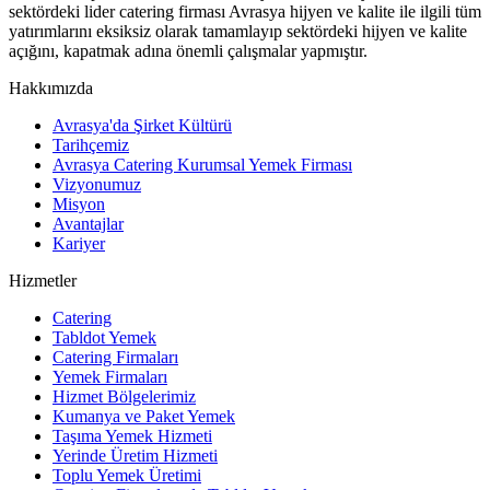
sektördeki lider catering firması Avrasya hijyen ve kalite ile ilgili tüm
yatırımlarını eksiksiz olarak tamamlayıp sektördeki hijyen ve kalite
açığını, kapatmak adına önemli çalışmalar yapmıştır.
Hakkımızda
Avrasya'da Şirket Kültürü
Tarihçemiz
Avrasya Catering Kurumsal Yemek Firması
Vizyonumuz
Misyon
Avantajlar
Kariyer
Hizmetler
Catering
Tabldot Yemek
Catering Firmaları
Yemek Firmaları
Hizmet Bölgelerimiz
Kumanya ve Paket Yemek
Taşıma Yemek Hizmeti
Yerinde Üretim Hizmeti
Toplu Yemek Üretimi