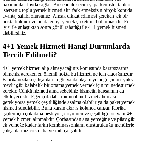
bakımından fayda sağlar. Bu sebeple seçim yaparken ister tabldot
isterseniz toplu yemek hizmeti alın fark etmeksizin birçok konuda
avantaj sahibi olursunuz. Ancak dikkat edilmesi gereken tek bir
nokta bulunur ve bu da en iyi yemek şirketinin bulunmasıdır. En
iyisi ile anlaştıktan sonra gönül rahatlığı ile 4+1 yemek hizmeti
alabilirsiniz.
4+1 Yemek Hizmeti Hangi Durumlarda
Tercih Edilmeli?
4+1 yemek hizmeti alıp almayacağınız konusunda kararsızsanız
bilmeniz gereken en önemli nokta bu hizmeti ne için alacağınızdır.
Fabrikanızdaki çalışanların öğle ya da akşam yemeği için mi yoksa
mevlit gibi kalabalık bir ortama yemek vermek için mi netleştirmek
gerekir. Çünkü hizmeti alma sebebiniz hizmetin kapsamını da
etkileyecektir. Eğer çok daha minimal bir hizmet alınması
gerekiyorsa yemek çeşitliliğinde azalma olabilir ya da paket yemek
hizmeti sunulabilir. Buna karşın ağır iş kolunda çalışan fabrika
işçileri için çok daha besleyici, doyurucu ve çeşitliliği bol yani 4+1
yemek hizmeti alınmalıdır. Çorbasından ana yemeğine ve pilav gibi
ek yemeğe kadar farklı kombinasyonların oluşturulduğu menülerle
çalışanlarınız çok daha verimli çalışabilir.