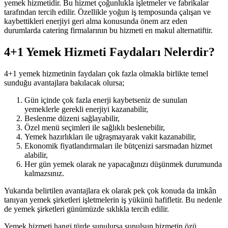
yemek hizmetidir. Bu hizmet çoğunlukla işletmeler ve fabrikalar
tarafından tercih edilir. Özellikle yoğun iş temposunda çalışan ve
kaybettikleri enerjiyi geri alma konusunda önem arz eden
durumlarda catering firmalarının bu hizmeti en makul alternatiftir.
4+1 Yemek Hizmeti Faydaları Nelerdir?
4+1 yemek hizmetinin faydaları çok fazla olmakla birlikte temel
sunduğu avantajlara bakılacak olursa;
Gün içinde çok fazla enerji kaybetseniz de sunulan
yemeklerle gerekli enerjiyi kazanabilir,
Beslenme düzeni sağlayabilir,
Özel menü seçimleri ile sağlıklı beslenebilir,
Yemek hazırlıkları ile uğraşmayarak vakit kazanabilir,
Ekonomik fiyatlandırmaları ile bütçenizi sarsmadan hizmet
alabilir,
Her gün yemek olarak ne yapacağınızı düşünmek durumunda
kalmazsınız.
Yukarıda belirtilen avantajlara ek olarak pek çok konuda da imkân
tanıyan yemek şirketleri işletmelerin iş yükünü hafifletir. Bu nedenle
de yemek şirketleri günümüzde sıklıkla tercih edilir.
Yemek hizmeti hangi türde sunulursa sunulsun hizmetin özü