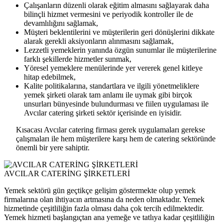
Çalışanların düzenli olarak eğitim almasını sağlayarak daha
bilinçli hizmet vermesini ve periyodik kontroller ile de
devamlılığını sağlamak,
Müşteri beklentilerini ve müşterilerin geri dönüşlerini dikkate
alarak gerekli aksiyonların alınmasını sağlamak,
Lezzetli yemeklerin yanında özgün sunumlar ile müşterilerine
farklı şekillerde hizmetler sunmak,
Yöresel yemeklere menülerinde yer vererek genel kitleye
hitap edebilmek,
Kalite politikalarına, standartlara ve ilgili yönetmeliklere
yemek şirketi olarak tam anlamı ile uymak gibi birçok
unsurları bünyesinde bulundurması ve fiilen uygulaması ile
Avcılar catering şirketi sektör içerisinde en iyisidir.
Kısacası Avcılar catering firması gerek uygulamaları gerekse
çalışmaları ile hem müşterilere karşı hem de catering sektöründe
önemli bir yere sahiptir.
AVCILAR CATERİNG ŞİRKETLERİ
Yemek sektörü gün geçtikçe gelişim göstermekte olup yemek
firmalarına olan ihtiyacın artmasına da neden olmaktadır. Yemek
hizmetinde çeşitliliğin fazla olması daha çok tercih edilmektedir.
Yemek hizmeti başlangıçtan ana yemeğe ve tatlıya kadar çeşitliliğin