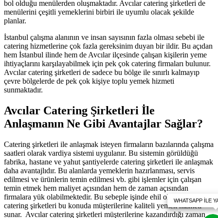
bol olduğu menülerden oluşmaktadır. Avcılar catering şirketleri de
menülerini çeşitli yemeklerini birbiri ile uyumlu olacak şekilde
planlar.
İstanbul çalışma alanının ve insan sayısının fazla olması sebebi ile
catering hizmetlerine çok fazla gereksinim duyan bir ildir. Bu açıdan
hem İstanbul ilinde hem de Avcılar ilçesinde çalışan kişilerin yeme
ihtiyaçlarını karşılayabilmek için pek çok catering firmaları bulunur.
Avcılar catering şirketleri de sadece bu bölge ile sınırlı kalmayıp
çevre bölgelerde de pek çok kişiye toplu yemek hizmeti
sunmaktadır.
Avcılar Catering Şirketleri İle
Anlaşmanın Ne Gibi Avantajlar Sağlar?
Catering şirketleri ile anlaşmak isteyen firmaların bazılarında çalışma
saatleri olarak vardiya sistemi uygulanır. Bu sistemin görüldüğü
fabrika, hastane ve yahut şantiyelerde catering şirketleri ile anlaşmak
daha avantajlıdır. Bu alanlarda yemeklerin hazırlanması, servis
edilmesi ve ürünlerin temin edilmesi vb. gibi işlemler için çalışan
temin etmek hem maliyet açısından hem de zaman açısından
firmalara yük olabilmektedir. Bu sebeple işinde ehil olan Avcılar
catering şirketleri bu konuda müşterilerine kaliteli yemek hizmeti
sunar. Avcılar catering şirketleri müşterilerine kazandırdığı zaman