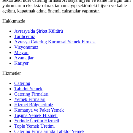
sektördeki lider catering firması Avrasya hijyen ve kalite ile ilgili tüm
yatırımlarını eksiksiz olarak tamamlayıp sektördeki hijyen ve kalite
açığını, kapatmak adına önemli çalışmalar yapmıştır.
Hakkımızda
Avrasya'da Şirket Kültürü
Tarihçemiz
Avrasya Catering Kurumsal Yemek Firması
Vizyonumuz
Misyon
Avantajlar
Kariyer
Hizmetler
Catering
Tabldot Yemek
Catering Firmaları
Yemek Firmaları
Hizmet Bölgelerimiz
Kumanya ve Paket Yemek
Taşıma Yemek Hizmeti
Yerinde Üretim Hizmeti
Toplu Yemek Üretimi
Catering Firmalarında Tabldot Yemek