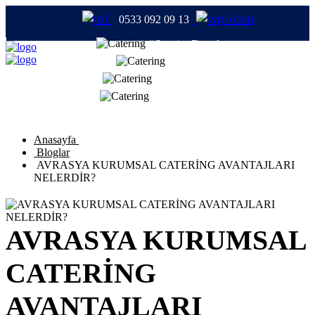
0533 092 09 13
#CateringFirmaları
#Catering
#TabldotYemek
#YemekFirmaları
Anasayfa
Bloglar
AVRASYA KURUMSAL CATERİNG AVANTAJLARI
NELERDİR?
AVRASYA KURUMSAL
CATERİNG
AVANTAJLARI