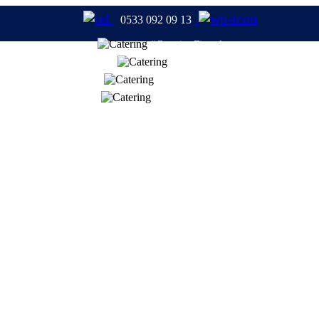
0533 092 09 13
#CateringFirmaları
#Catering
#TabldotYemek
#YemekFirmaları