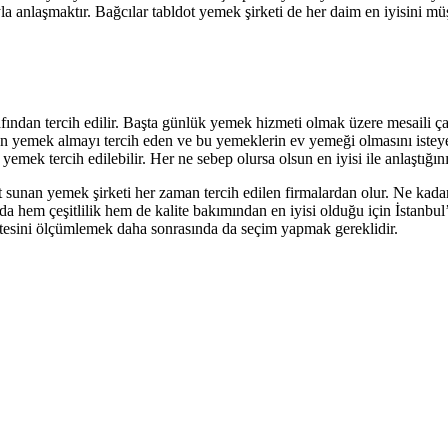
a anlaşmaktır. Bağcılar tabldot yemek şirketi de her daim en iyisini müş
fından tercih edilir. Başta günlük yemek hizmeti olmak üzere mesaili çalışm
 yemek almayı tercih eden ve bu yemeklerin ev yemeği olmasını isteyen
t yemek tercih edilebilir. Her ne sebep olursa olsun en iyisi ile anlaştı
t sunan yemek şirketi her zaman tercih edilen firmalardan olur. Ne kadar 
da hem çeşitlilik hem de kalite bakımından en iyisi olduğu için İstanbul’
tesini ölçümlemek daha sonrasında da seçim yapmak gereklidir.