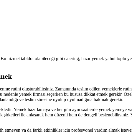
z. Bu hizmet tabldot olabileceği gibi catering, hazır yemek yahut toplu y
nmek
enme rutini oluşturabilirsiniz. Zamanında teslim edilen yemeklerle rut
u nedenle yemek firması seçerken bu hususa dikkat etmek gerekir. Özell
 planlandığı ve teslim süresine uyulup uyulmadığına bakmak gerekir.
ktedir. Yemek hazırlamaya ve her gün aynı saatlerde yemek yemeye vakti 
k şirketleri ile anlaşarak hem düzenli hem de dengeli beslenebilirsini
rcih etmeyen ya da farklı etkinlikler için profesyonel yardım almak isteye