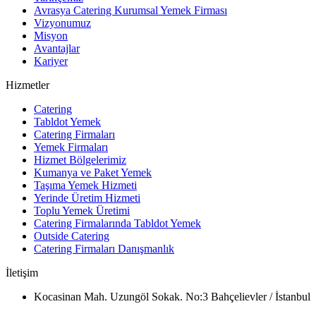
Avrasya Catering Kurumsal Yemek Firması
Vizyonumuz
Misyon
Avantajlar
Kariyer
Hizmetler
Catering
Tabldot Yemek
Catering Firmaları
Yemek Firmaları
Hizmet Bölgelerimiz
Kumanya ve Paket Yemek
Taşıma Yemek Hizmeti
Yerinde Üretim Hizmeti
Toplu Yemek Üretimi
Catering Firmalarında Tabldot Yemek
Outside Catering
Catering Firmaları Danışmanlık
İletişim
Kocasinan Mah. Uzungöl Sokak. No:3 Bahçelievler / İstanbul