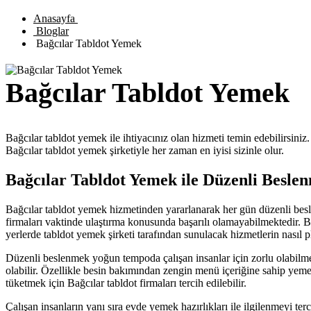
Anasayfa
Bloglar
Bağcılar Tabldot Yemek
Bağcılar Tabldot Yemek
Bağcılar tabldot yemek ile ihtiyacınız olan hizmeti temin edebilirsini
Bağcılar tabldot yemek şirketiyle her zaman en iyisi sizinle olur.
Bağcılar Tabldot Yemek ile Düzenli Besle
Bağcılar tabldot yemek hizmetinden yararlanarak her gün düzenli besl
firmaları vaktinde ulaştırma konusunda başarılı olamayabilmektedir. B
yerlerde tabldot yemek şirketi tarafından sunulacak hizmetlerin nasıl
Düzenli beslenmek yoğun tempoda çalışan insanlar için zorlu olabilme
olabilir. Özellikle besin bakımından zengin menü içeriğine sahip yeme
tüketmek için Bağcılar tabldot firmaları tercih edilebilir.
Çalışan insanların yanı sıra evde yemek hazırlıkları ile ilgilenmeyi te