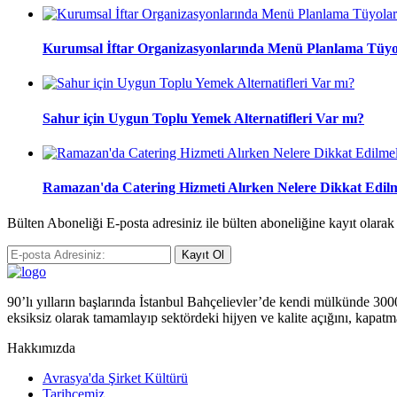
Kurumsal İftar Organizasyonlarında Menü Planlama Tüyo
Sahur için Uygun Toplu Yemek Alternatifleri Var mı?
Ramazan'da Catering Hizmeti Alırken Nelere Dikkat Edilm
Bülten Aboneliği E-posta adresiniz ile bülten aboneliğine kayıt olara
Kayıt Ol
90’lı yılların başlarında İstanbul Bahçelievler’de kendi mülkünde 3000 m
eksiksiz olarak tamamlayıp sektördeki hijyen ve kalite açığını, kapatm
Hakkımızda
Avrasya'da Şirket Kültürü
Tarihçemiz