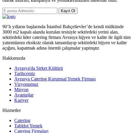
olarak indirim, kampanya ve yeniliklerimizden haberdar olun.
Kayıt Ol
90’lı yılların başlarında İstanbul Bahçelievler’de kendi mülkünde
3000 m2 kapalı alanda kurulan tesisiyle sektördeki yerini alan,
sektördeki lider catering firması Avrasya hijyen ve kalite ile ilgili tüm
yatırımlarını eksiksiz olarak tamamlayıp sektördeki hijyen ve kalite
açığını, kapatmak adına önemli çalışmalar yapmıştır.
Hakkımızda
Avrasya'da Şirket Kültürü
Tarihçemiz
Avrasya Catering Kurumsal Yemek Firması
Vizyonumuz
Misyon
Avantajlar
Kariyer
Hizmetler
Catering
Tabldot Yemek
Catering Firmaları