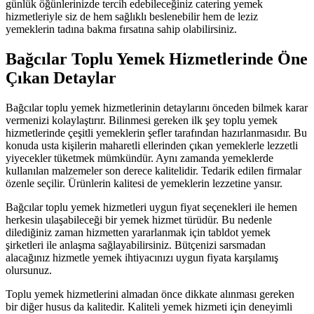
günlük öğünlerinizde tercih edebileceğiniz catering yemek
hizmetleriyle siz de hem sağlıklı beslenebilir hem de leziz
yemeklerin tadına bakma fırsatına sahip olabilirsiniz.
Bağcılar Toplu Yemek Hizmetlerinde Öne
Çıkan Detaylar
Bağcılar toplu yemek hizmetlerinin detaylarını önceden bilmek karar
vermenizi kolaylaştırır. Bilinmesi gereken ilk şey toplu yemek
hizmetlerinde çeşitli yemeklerin şefler tarafından hazırlanmasıdır. Bu
konuda usta kişilerin maharetli ellerinden çıkan yemeklerle lezzetli
yiyecekler tüketmek mümkündür. Aynı zamanda yemeklerde
kullanılan malzemeler son derece kalitelidir. Tedarik edilen firmalar
özenle seçilir. Ürünlerin kalitesi de yemeklerin lezzetine yansır.
Bağcılar toplu yemek hizmetleri uygun fiyat seçenekleri ile hemen
herkesin ulaşabileceği bir yemek hizmet türüdür. Bu nedenle
dilediğiniz zaman hizmetten yararlanmak için tabldot yemek
şirketleri ile anlaşma sağlayabilirsiniz. Bütçenizi sarsmadan
alacağınız hizmetle yemek ihtiyacınızı uygun fiyata karşılamış
olursunuz.
Toplu yemek hizmetlerini almadan önce dikkate alınması gereken
bir diğer husus da kalitedir. Kaliteli yemek hizmeti için deneyimli