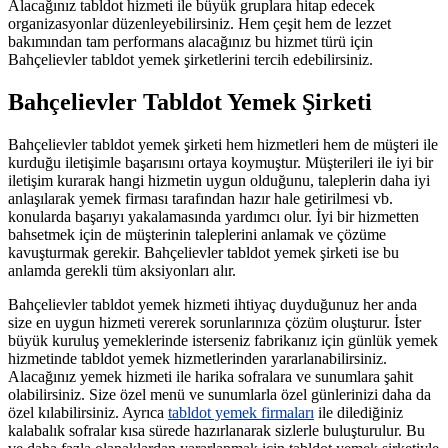
Alacağınız tabldot hizmeti ile büyük gruplara hitap edecek
organizasyonlar düzenleyebilirsiniz. Hem çeşit hem de lezzet
bakımından tam performans alacağınız bu hizmet türü için
Bahçelievler tabldot yemek şirketlerini tercih edebilirsiniz.
Bahçelievler Tabldot Yemek Şirketi
Bahçelievler tabldot yemek şirketi hem hizmetleri hem de müşteri ile
kurduğu iletişimle başarısını ortaya koymuştur. Müşterileri ile iyi bir
iletişim kurarak hangi hizmetin uygun olduğunu, taleplerin daha iyi
anlaşılarak yemek firması tarafından hazır hale getirilmesi vb.
konularda başarıyı yakalamasında yardımcı olur. İyi bir hizmetten
bahsetmek için de müşterinin taleplerini anlamak ve çözüme
kavuşturmak gerekir. Bahçelievler tabldot yemek şirketi ise bu
anlamda gerekli tüm aksiyonları alır.
Bahçelievler tabldot yemek hizmeti ihtiyaç duyduğunuz her anda
size en uygun hizmeti vererek sorunlarınıza çözüm oluşturur. İster
büyük kuruluş yemeklerinde isterseniz fabrikanız için günlük yemek
hizmetinde tabldot yemek hizmetlerinden yararlanabilirsiniz.
Alacağınız yemek hizmeti ile harika sofralara ve sunumlara şahit
olabilirsiniz. Size özel menü ve sunumlarla özel günlerinizi daha da
özel kılabilirsiniz. Ayrıca
tabldot yemek firmaları
ile dilediğiniz
kalabalık sofralar kısa sürede hazırlanarak sizlerle buluşturulur. Bu