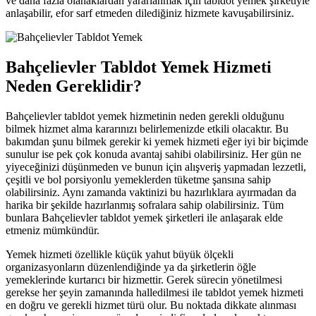
ve daha fazla olanaklardan yararlanmak için tabldot yemek şirketiyle
anlaşabilir, efor sarf etmeden dilediğiniz hizmete kavuşabilirsiniz.
Bahçelievler Tabldot Yemek Hizmeti
Neden Gereklidir?
Bahçelievler tabldot yemek hizmetinin neden gerekli olduğunu
bilmek hizmet alma kararınızı belirlemenizde etkili olacaktır. Bu
bakımdan şunu bilmek gerekir ki yemek hizmeti eğer iyi bir biçimde
sunulur ise pek çok konuda avantaj sahibi olabilirsiniz. Her gün ne
yiyeceğinizi düşünmeden ve bunun için alışveriş yapmadan lezzetli,
çeşitli ve bol porsiyonlu yemeklerden tüketme şansına sahip
olabilirsiniz. Aynı zamanda vaktinizi bu hazırlıklara ayırmadan da
harika bir şekilde hazırlanmış sofralara sahip olabilirsiniz. Tüm
bunlara Bahçelievler tabldot yemek şirketleri ile anlaşarak elde
etmeniz mümkündür.
Yemek hizmeti özellikle küçük yahut büyük ölçekli
organizasyonların düzenlendiğinde ya da şirketlerin öğle
yemeklerinde kurtarıcı bir hizmettir. Gerek sürecin yönetilmesi
gerekse her şeyin zamanında halledilmesi ile tabldot yemek hizmeti
en doğru ve gerekli hizmet türü olur. Bu noktada dikkate alınması