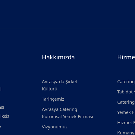
Hakkımızda
Hizme
Avrasya'da Şirket
Catering
Kültürü
i
Tabldot
Tarihçemiz
Catering
ası
Avrasya Catering
Yemek F
iksiz
Kurumsal Yemek Firması
Hizmet B
,
Vizyonumuz
Kumanya