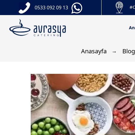
#C
0533 092 09 13
An
Anasayfa
Blog