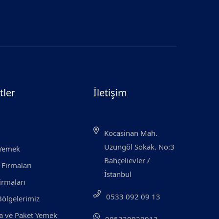
tler
İletişim
Kocasinan Mah.
Uzungöl Sokak. No:3
 Yemek
Bahçelievler /
 Firmaları
İstanbul
irmaları
0533 092 09 13
ölgelerimiz
 ve Paket Yemek
905330920913