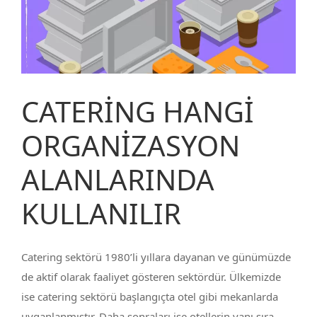
CATERİNG HANGİ
ORGANİZASYON
ALANLARINDA
KULLANILIR
Catering sektörü 1980’li yıllara dayanan ve günümüzde
de aktif olarak faaliyet gösteren sektördür. Ülkemizde
ise catering sektörü başlangıçta otel gibi mekanlarda
uyganlanmıştır. Daha sonraları ise otellerin yanı sıra