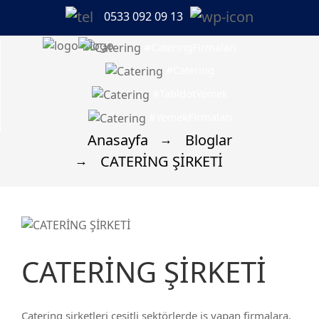
0533 092 09 13
#CateringFirmaları
#Catering
#TabldotYemek
#YemekFirmaları
Anasayfa
Bloglar
CATERİNG ŞİRKETİ
CATERİNG ŞİRKETİ
Catering şirketleri çeşitli sektörlerde iş yapan firmalara,