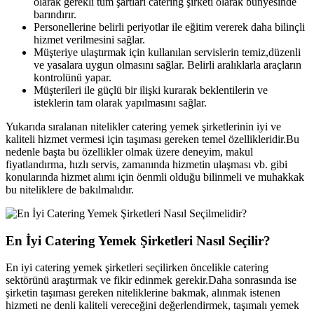
olarak gerekli tüm şartları catering şirketi olarak bünyesinde
barındırır.
Personellerine belirli periyotlar ile eğitim vererek daha bilinçli
hizmet verilmesini sağlar.
Müşteriye ulaştırmak için kullanılan servislerin temiz,düzenli
ve yasalara uygun olmasını sağlar. Belirli aralıklarla araçların
kontrolünü yapar.
Müşterileri ile güçlü bir ilişki kurarak beklentilerin ve
isteklerin tam olarak yapılmasını sağlar.
Yukarıda sıralanan nitelikler catering yemek şirketlerinin iyi ve
kaliteli hizmet vermesi için taşıması gereken temel özellikleridir.Bu
nedenle başta bu özellikler olmak üzere deneyim, makul
fiyatlandırma, hızlı servis, zamanında hizmetin ulaşması vb. gibi
konularında hizmet alımı için öenmli olduğu bilinmeli ve muhakkak
bu niteliklere de bakılmalıdır.
En İyi Catering Yemek Şirketleri Nasıl Seçilir?
En iyi catering yemek şirketleri seçilirken öncelikle catering
sektörünü araştırmak ve fikir edinmek gerekir.Daha sonrasında ise
şirketin taşıması gereken niteliklerine bakmak, alınmak istenen
hizmeti ne denli kaliteli vereceğini değerlendirmek, taşımalı yemek