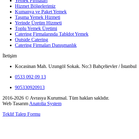
Yemek Firmaları
Hizmet Bölgelerimiz
Kumanya ve Paket Yemek
Taşıma Yemek Hizmeti
Yerinde Üretim Hizmeti
Toplu Yemek Üretimi
Catering Firmalarında Tabldot Yemek
Outside Catering
Catering Firmaları Danışmanlık
İletişim
Kocasinan Mah. Uzungöl Sokak. No:3 Bahçelievler / İstanbul
0533 092 09 13
905330920913
2016-2026 © Avrasya Kurumsal. Tüm hakları saklıdır.
Web Tasarım
Anatolia System
Teklif Talep Formu