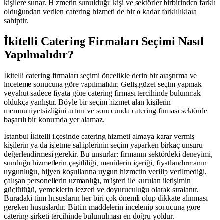
kişilere sunar. Hizmetin sunulduğu kişi ve sektörler birbirinden farklı
olduğundan verilen catering hizmeti de bir o kadar farklılıklara
sahiptir.
İkitelli Catering Firmaları Seçimi Nasıl
Yapılmalıdır?
İkitelli catering firmaları seçimi öncelikle derin bir araştırma ve
inceleme sonucuna göre yapılmalıdır. Gelişigüzel seçim yapmak
veyahut sadece fiyata göre catering firması tercihinde bulunmak
oldukça yanlıştır. Böyle bir seçim hizmet alan kişilerin
memnuniyetsizliğini artırır ve sonucunda catering firması sektörde
başarılı bir konumda yer alamaz.
İstanbul İkitelli ilçesinde catering hizmeti almaya karar vermiş
kişilerin ya da işletme sahiplerinin seçim yaparken birkaç unsuru
değerlendirmesi gerekir. Bu unsurlar: firmanın sektördeki deneyimi,
sunduğu hizmetlerin çeşitliliği, menülerin içeriği, fiyatlandırmanın
uygunluğu, hijyen koşullarına uygun hizmetin verilip verilmediği,
çalışan personellerin uzmanlığı, müşteri ile kurulan iletişimin
güçlülüğü, yemeklerin lezzeti ve doyuruculuğu olarak sıralanır.
Buradaki tüm hususların her biri çok önemli olup dikkate alınması
gereken hususlardır. Bütün maddelerin incelenip sonucuna göre
catering şirketi tercihinde bulunulması en doğru yoldur.