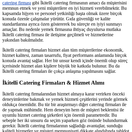
catering firması
gibi İkitelli catering firmasının amacı da müşterisini
memnun etmek ve yeni müşterilere en iyi hizmeti verebilmektir. Bu
kapsamda hijyen ve personel yetkinliği başta olmak üzere birçok
konuda özenle çalışmalar yürütür. Gıda güvenliği ve kalite
standartlarına ayrıca özen göstererek bu süreçte en iyiyi sunmayı
amaçlar. Bu nedenle yemek firmasına ihtiyaç duyulursa mutlaka
İkitelli catering firması ile iletişime geçilmeli ve hizmetlerine
yakından bakılmalıdır.
İkitelli catering firmaları hizmet alan tüm müşterilerine ekonomik,
hizmet kalitesi, zaman tasarrufu, fiyat performans anlamında birçok
konuda avantaj sağlar. Her bir unsur kendi içinde önemli olup süreç
içerisinde hizmet alan kişilere büyük bir katkıda bulunur. Bu da
İkitelli catering firmaları ile çokça anlaşma yapılmasını sağlar.
İkitelli Catering Firmaları & Hizmet Alımı
İkitelli catering firmalarından hizmet almaya karar verirken önceki
deneyimlerine bakmak ve yemek hizmeti çeşitlerini yerinde görmek
oldukça önemlidir. Bu tür bir araştırmayı diğer catering firmaları ile
de yapmak mühimdir. Hem deneyim hem de müşteri beklentisi ile
uyumlu hizmet catering şirketleri için önemli parametredir. Bu
sebeple her iki unsuru da seçim yaparken göz önünde bulundurmak
gerekir. İkitelli catering firmalarının sağladığı avantajlar, sunduğu
kaliteli hizmetler ve müşteri memnuniyeti dikkate alındığında tabldot