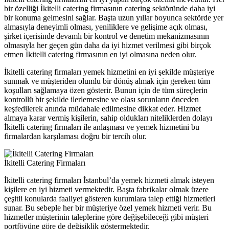
bir özelliği İkitelli catering firmasının catering sektöründe daha iyi
bir konuma gelmesini sağlar. Başta uzun yıllar boyunca sektörde yer
almasıyla deneyimli olması, yeniliklere ve gelişime açık olması,
şirket içerisinde devamlı bir kontrol ve denetim mekanizmasının
olmasıyla her geçen gün daha da iyi hizmet verilmesi gibi birçok
etmen İkitelli catering firmasının en iyi olmasına neden olur.
İkitelli catering firmaları yemek hizmetini en iyi şekilde müşteriye
sunmak ve müşteriden olumlu bir dönüş almak için gereken tüm
koşulları sağlamaya özen gösterir. Bunun için de tüm süreçlerin
kontrollü bir şekilde ilerlemesine ve olası sorunların önceden
keşfedilerek anında müdahale edilmesine dikkat eder. Hizmet
almaya karar vermiş kişilerin, sahip oldukları niteliklerden dolayı
İkitelli catering firmaları ile anlaşması ve yemek hizmetini bu
firmalardan karşılaması doğru bir tercih olur.
İkitelli Catering Firmaları
İkitelli catering firmaları İstanbul’da yemek hizmeti almak isteyen
kişilere en iyi hizmeti vermektedir. Başta fabrikalar olmak üzere
çeşitli konularda faaliyet gösteren kurumlara talep ettiği hizmetleri
sunar. Bu sebeple her bir müşteriye özel yemek hizmeti verir. Bu
hizmetler müşterinin taleplerine göre değişebileceği gibi müşteri
portföyüne göre de değişiklik göstermektedir.