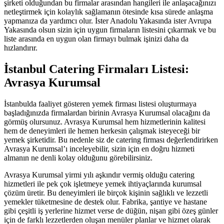
şirketi olduğundan bu firmalar arasından hangileri ile anlaşacağınızı
netleştirmek için kolaylık sağlamanın ötesinde kısa sürede anlaşma
yapmanıza da yardımcı olur. İster Anadolu Yakasında ister Avrupa
Yakasında olsun sizin için uygun firmaların listesini çıkarmak ve bu
liste arasında en uygun olan firmayı bulmak işinizi daha da
hızlandırır.
İstanbul Catering Firmaları Listesi:
Avrasya Kurumsal
İstanbulda faaliyet gösteren yemek firması listesi oluşturmaya
başladığınızda firmalardan birinin Avrasya Kurumsal olacağını da
görmüş olursunuz. Avrasya Kurumsal hem hizmetlerinin kalitesi
hem de deneyimleri ile hemen herkesin çalışmak isteyeceği bir
yemek şirketidir. Bu nedenle siz de catering firması değerlendirirken
Avrasya Kurumsal’ı inceleyebilir, sizin için en doğru hizmeti
almanın ne denli kolay olduğunu görebilirsiniz.
Avrasya Kurumsal yirmi yılı aşkındır vermiş olduğu catering
hizmetleri ile pek çok işletmeye yemek ihtiyaçlarında kurumsal
çözüm üretir. Bu deneyimleri ile birçok kişinin sağlıklı ve lezzetli
yemekler tüketmesine de destek olur. Fabrika, şantiye ve hastane
gibi çeşitli iş yerlerine hizmet verse de düğün, nişan gibi özeş günler
için de farklı lezzetlerden oluşan menüler planlar ve hizmet olarak