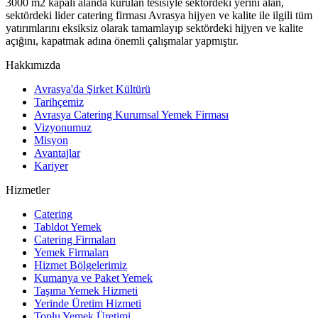
3000 m2 kapalı alanda kurulan tesisiyle sektördeki yerini alan,
sektördeki lider catering firması Avrasya hijyen ve kalite ile ilgili tüm
yatırımlarını eksiksiz olarak tamamlayıp sektördeki hijyen ve kalite
açığını, kapatmak adına önemli çalışmalar yapmıştır.
Hakkımızda
Avrasya'da Şirket Kültürü
Tarihçemiz
Avrasya Catering Kurumsal Yemek Firması
Vizyonumuz
Misyon
Avantajlar
Kariyer
Hizmetler
Catering
Tabldot Yemek
Catering Firmaları
Yemek Firmaları
Hizmet Bölgelerimiz
Kumanya ve Paket Yemek
Taşıma Yemek Hizmeti
Yerinde Üretim Hizmeti
Toplu Yemek Üretimi