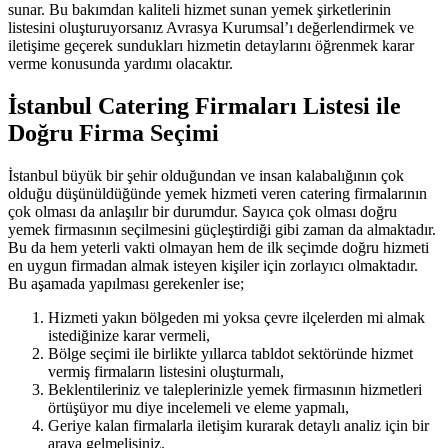
sunar. Bu bakımdan kaliteli hizmet sunan yemek şirketlerinin
listesini oluşturuyorsanız Avrasya Kurumsal’ı değerlendirmek ve
iletişime geçerek sundukları hizmetin detaylarını öğrenmek karar
verme konusunda yardımı olacaktır.
İstanbul Catering Firmaları Listesi ile
Doğru Firma Seçimi
İstanbul büyük bir şehir olduğundan ve insan kalabalığının çok
olduğu düşünüldüğünde yemek hizmeti veren catering firmalarının
çok olması da anlaşılır bir durumdur. Sayıca çok olması doğru
yemek firmasının seçilmesini güçleştirdiği gibi zaman da almaktadır.
Bu da hem yeterli vakti olmayan hem de ilk seçimde doğru hizmeti
en uygun firmadan almak isteyen kişiler için zorlayıcı olmaktadır.
Bu aşamada yapılması gerekenler ise;
Hizmeti yakın bölgeden mi yoksa çevre ilçelerden mi almak
istediğinize karar vermeli,
Bölge seçimi ile birlikte yıllarca tabldot sektöründe hizmet
vermiş firmaların listesini oluşturmalı,
Beklentileriniz ve taleplerinizle yemek firmasının hizmetleri
örtüşüyor mu diye incelemeli ve eleme yapmalı,
Geriye kalan firmalarla iletişim kurarak detaylı analiz için bir
araya gelmelisiniz.