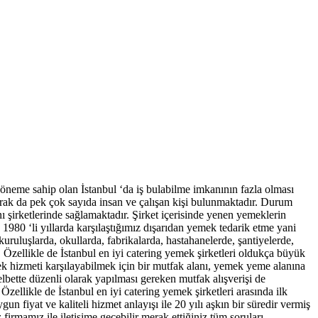
 öneme sahip olan İstanbul ‘da iş bulabilme imkanının fazla olması
olarak da pek çok sayıda insan ve çalışan kişi bulunmaktadır. Durum
 şirketlerinde sağlamaktadır. Şirket içerisinde yenen yemeklerin
 1980 ‘li yıllarda karşılaştığımız dışarıdan yemek tedarik etme yani
uruluşlarda, okullarda, fabrikalarda, hastahanelerde, şantiyelerde,
 Özellikle de İstanbul en iyi catering yemek şirketleri oldukça büyük
mek hizmeti karşılayabilmek için bir mutfak alanı, yemek yeme alanına
lbette düzenli olarak yapılması gereken mutfak alışverişi de
zellikle de İstanbul en iyi catering yemek şirketleri arasında ilk
fiyat ve kaliteli hizmet anlayışı ile 20 yılı aşkın bir süredir vermiş
firmamız ile iletişime geçebilir merak ettiğiniz tüm soruları