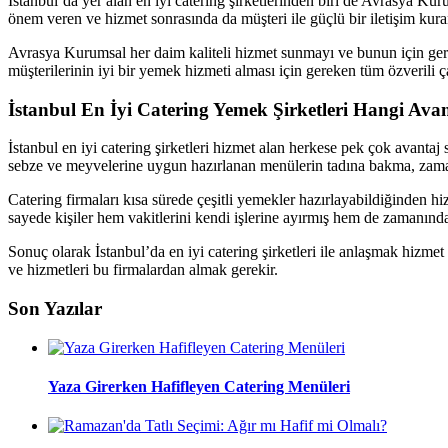
İstanbul’da yer alan en iyi catering şirketlerinden biri de Avrasya Kur
önem veren ve hizmet sonrasında da müşteri ile güçlü bir iletişim kura
Avrasya Kurumsal her daim kaliteli hizmet sunmayı ve bunun için gere
müşterilerinin iyi bir yemek hizmeti alması için gereken tüm özverili ça
İstanbul En İyi Catering Yemek Şirketleri Hangi Ava
İstanbul en iyi catering şirketleri hizmet alan herkese pek çok avanta
sebze ve meyvelerine uygun hazırlanan menülerin tadına bakma, zaman
Catering firmaları kısa sürede çeşitli yemekler hazırlayabildiğinden hizm
sayede kişiler hem vakitlerini kendi işlerine ayırmış hem de zamanında 
Sonuç olarak İstanbul’da en iyi catering şirketleri ile anlaşmak hizmet
ve hizmetleri bu firmalardan almak gerekir.
Son Yazılar
Yaza Girerken Hafifleyen Catering Menüleri