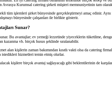
umsaldır. En iyi catering firması olmasının temelinde birçok sebep ve bün
n Avrasya Kurumsal catering şirketi müşteri memnuniyetinin tam olarak ge
kli tüm işlemleri şirket bünyesinde gerçekleştirmeyi amaç edinir. Aynı
lışmayı bünyesinde çalışanları ile birlikte gösterir.
ntajları Sunar?
j sunar. Bu avantajlar; ev yemeği lezzetinde yiyeceklerin tüketilme, den
 kazanma vb. birçok husus şeklinde sıralanabilir.
et alan kişilerin zaman bakımından kısıtlı vakti olsa da catering firmaları
istedikleri hizmetleri temin etmiş olurlar.
 alacak kişilere birçok avantaj sağlayacağı gibi beklentilerinin de karşı