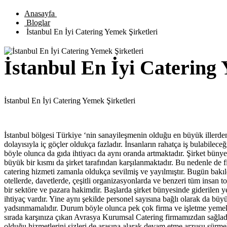
Anasayfa
Bloglar
İstanbul En İyi Catering Yemek Şirketleri
İstanbul En İyi Catering 
İstanbul En İyi Catering Yemek Şirketleri
İstanbul bölgesi Türkiye ‘nin sanayileşmenin olduğu en büyük illerden
dolayısıyla iç göçler oldukça fazladır. İnsanların rahatça iş bulabile
böyle olunca da gıda ihtiyacı da aynı oranda artmaktadır. Şirket büny
büyük bir kısmı da şirket tarafından karşılanmaktadır. Bu nedenle de f
catering hizmeti zamanla oldukça sevilmiş ve yayılmıştır. Bugün bakıld
otellerde, davetlerde, çeşitli organizasyonlarda ve benzeri tüm insan
bir sektöre ve pazara hakimdir. Başlarda şirket bünyesinde giderilen y
ihtiyaç vardır. Yine aynı şekilde personel sayısına bağlı olarak da bü
yadsınmamalıdır. Durum böyle olunca pek çok firma ve işletme yemek yem
sırada karşınıza çıkan Avrasya Kurumsal Catering firmamızdan sağladığı
olduğu hizmetlerini sizleri de arasına alarak devam etme arzusu sürmekt