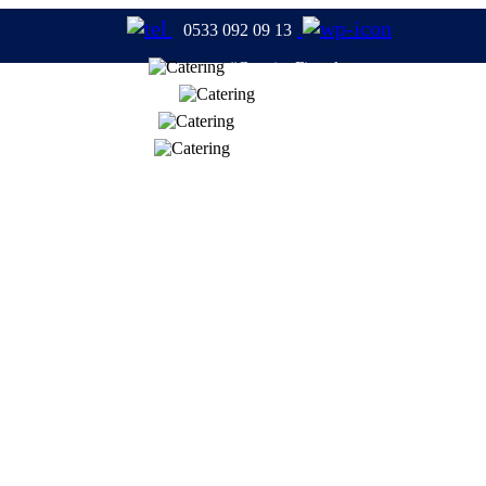
0533 092 09 13
#CateringFirmaları
#Catering
#TabldotYemek
#YemekFirmaları