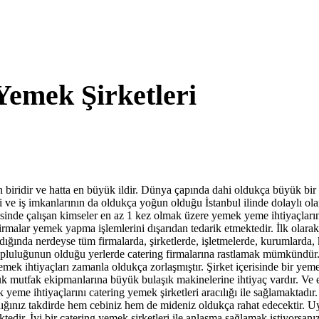
Yemek Şirketleri
 biridir ve hatta en büyük ildir. Dünya çapında dahi oldukça büyük bir
ceği ve iş imkanlarının da oldukça yoğun olduğu İstanbul ilinde dolaylı 
esinde çalışan kimseler en az 1 kez olmak üzere yemek yeme ihtiyaçlarını
irmalar yemek yapma işlemlerini dışarıdan tedarik etmektedir. İlk olarak
ığında nerdeyse tüm firmalarda, şirketlerde, işletmelerde, kurumlarda, k
 topluluğunun olduğu yerlerde catering firmalarına rastlamak mümkündür.
emek ihtiyaçları zamanla oldukça zorlaşmıştır. Şirket içerisinde bir ye
yük mutfak ekipmanlarına büyük bulaşık makinelerine ihtiyaç vardır. Ve e
e ihtiyaçlarını catering yemek şirketleri aracılığı ile sağlamaktadır. Ö
nız takdirde hem cebiniz hem de mideniz oldukça rahat edecektir. Uygun 
edir. İyi bir catering yemek şirketleri ile anlaşma sağlamak istiyorsanız 