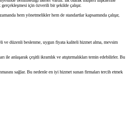
yesinde benimsediği ilkeler vardır. İlk olarak müşteri ilişkilerine
rçekleşmesi için özverili bir şekilde çalışır.
 zamanda hem yönetmelikler hem de standartlar kapsamında çalışır,
geli ve düzenli beslenme, uygun fiyata kaliteli hizmet alma, mevsim
 ile anlaşarak çeşitli ikramlık ve atıştırmalıkları temin edebilirler. Bu
lanmasını sağlar. Bu nedenle en iyi hizmet sunan firmaları tercih etmek