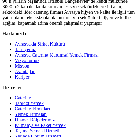
90’lı yılların başlarında İstanbul Bahçelievler’de kendi mülkünde
3000 m2 kapalı alanda kurulan tesisiyle sektördeki yerini alan,
sektördeki lider catering firması Avrasya hijyen ve kalite ile ilgili tüm
yatırımlarını eksiksiz olarak tamamlayıp sektördeki hijyen ve kalite
açığını, kapatmak adına önemli çalışmalar yapmıştır.
Hakkımızda
Avrasya'da Şirket Kültürü
Tarihçemiz
Avrasya Catering Kurumsal Yemek Firması
Vizyonumuz
Misyon
Avantajlar
Kariyer
Hizmetler
Catering
Tabldot Yemek
Catering Firmaları
Yemek Firmaları
Hizmet Bölgelerimiz
Kumanya ve Paket Yemek
Taşıma Yemek Hizmeti
Yerinde Üretim Hizmeti