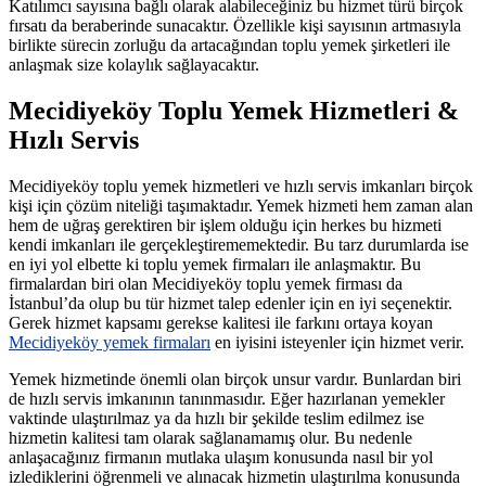
Katılımcı sayısına bağlı olarak alabileceğiniz bu hizmet türü birçok
fırsatı da beraberinde sunacaktır. Özellikle kişi sayısının artmasıyla
birlikte sürecin zorluğu da artacağından toplu yemek şirketleri ile
anlaşmak size kolaylık sağlayacaktır.
Mecidiyeköy Toplu Yemek Hizmetleri &
Hızlı Servis
Mecidiyeköy toplu yemek hizmetleri ve hızlı servis imkanları birçok
kişi için çözüm niteliği taşımaktadır. Yemek hizmeti hem zaman alan
hem de uğraş gerektiren bir işlem olduğu için herkes bu hizmeti
kendi imkanları ile gerçekleştirememektedir. Bu tarz durumlarda ise
en iyi yol elbette ki toplu yemek firmaları ile anlaşmaktır. Bu
firmalardan biri olan Mecidiyeköy toplu yemek firması da
İstanbul’da olup bu tür hizmet talep edenler için en iyi seçenektir.
Gerek hizmet kapsamı gerekse kalitesi ile farkını ortaya koyan
Mecidiyeköy yemek firmaları
en iyisini isteyenler için hizmet verir.
Yemek hizmetinde önemli olan birçok unsur vardır. Bunlardan biri
de hızlı servis imkanının tanınmasıdır. Eğer hazırlanan yemekler
vaktinde ulaştırılmaz ya da hızlı bir şekilde teslim edilmez ise
hizmetin kalitesi tam olarak sağlanamamış olur. Bu nedenle
anlaşacağınız firmanın mutlaka ulaşım konusunda nasıl bir yol
izlediklerini öğrenmeli ve alınacak hizmetin ulaştırılma konusunda