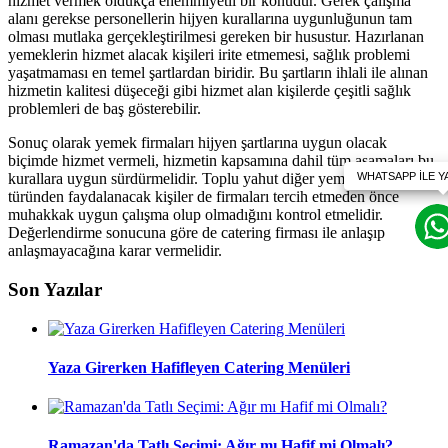
hizmet vermek oldukça ehemmiyetli bir konudur. Gerek çalışma
alanı gerekse personellerin hijyen kurallarına uygunluğunun tam
olması mutlaka gerçekleştirilmesi gereken bir husustur. Hazırlanan
yemeklerin hizmet alacak kişileri irite etmemesi, sağlık problemi
yaşatmaması en temel şartlardan biridir. Bu şartların ihlali ile alınan
hizmetin kalitesi düşeceği gibi hizmet alan kişilerde çeşitli sağlık
problemleri de baş gösterebilir.
Sonuç olarak yemek firmaları hijyen şartlarına uygun olacak
biçimde hizmet vermeli, hizmetin kapsamına dahil tüm aşamaları bu
kurallara uygun sürdürmelidir. Toplu yahut diğer yemek hizmet
türünden faydalanacak kişiler de firmaları tercih etmeden önce
muhakkak uygun çalışma olup olmadığını kontrol etmelidir.
Değerlendirme sonucuna göre de catering firması ile anlaşıp
anlaşmayacağına karar vermelidir.
Son Yazılar
Yaza Girerken Hafifleyen Catering Menüleri
Ramazan'da Tatlı Seçimi: Ağır mı Hafif mi Olmalı?