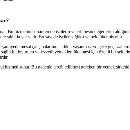
nar?
nar. Bu hizmetini sunarken de işçilerin yeterli besin değerlerini aldığın
re sıklıkla yer verir. Bu sayede işçiler sağlıklı yemek tüketmiş olur.
kle şantiyede mesai çalışmalarının sıklıkla yaşanması ve gece geç saatl
 sağlıklı, doyurucu ve lezzetli yemekler tüketmesi için özenli bir şekild
ılır.
i hizmeti sunar. Bu nedenle tercih edilmesi gereken bir yemek şirketidi