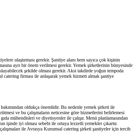
iyelere ulaştırması gerekir. Şantiye alanı hem sayıca çok kişinin
asına ayrı bir önem verilmesi gerekir. Yemek şirketlerinin bünyesinde
arşılayabilecek şekilde olması gerekir. Aksi takdirde yoğun tempoda
al catering firması ile anlaşarak yemek hizmeti almak şantiye
esi bakımından oldukça önemlidir. Bu nedenle yemek şirketi ile
rütmesi ve bu çalışmaların neticesine göre hizmetlerini belirlemesi
gıda mühendisleri ve diyetisyenler ile çalışır. Menü planlamasından
işinde iyi olması sebebi ile ortaya lezzetli yemekler çıkartır.
alışmaları ile Avrasya Kurumsal catering şirketi şantiyeler için tercih