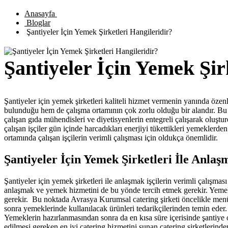
Anasayfa
Bloglar
Şantiyeler İçin Yemek Şirketleri Hangileridir?
Şantiyeler İçin Yemek Şir
Şantiyeler için yemek şirketleri kaliteli hizmet vermenin yanında özen
bulunduğu hem de çalışma ortamının çok zorlu olduğu bir alandır. Bu 
çalışan gıda mühendisleri ve diyetisyenlerin entegreli çalışarak oluştu
çalışan işçiler gün içinde harcadıkları enerjiyi tükettikleri yemekle
ortamında çalışan işçilerin verimli çalışması için oldukça önemlidir.
Şantiyeler İçin Yemek Şirketleri İle Anl
Şantiyeler için yemek şirketleri ile anlaşmak işçilerin verimli çalışma
anlaşmak ve yemek hizmetini de bu yönde tercih etmek gerekir. Yemek şi
gerekir. Bu noktada Avrasya Kurumsal catering şirketi öncelikle menü 
sonra yemeklerinde kullanılacak ürünleri tedarikçilerinden temin eder.
Yemeklerin hazırlanmasından sonra da en kısa süre içerisinde şantiye or
edilmesi gereken en iyi catering hizmetini sunan catering şirketlerinden