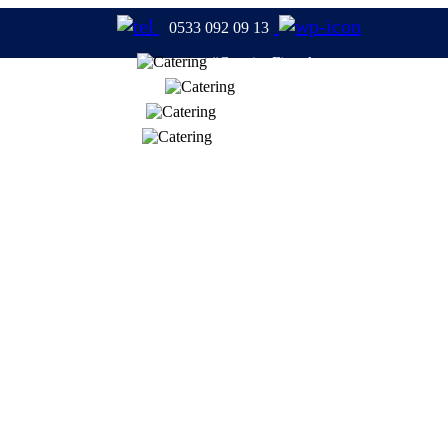
0533 092 09 13
#CateringFirmaları
#Catering
#TabldotYemek
#YemekFirmaları