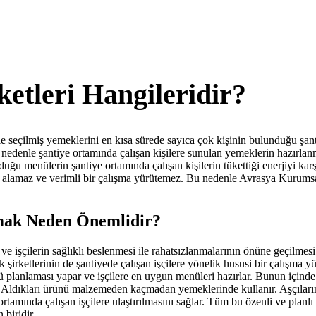
ketleri Hangileridir?
le seçilmiş yemeklerini en kısa sürede sayıca çok kişinin bulunduğu şant
nedenle şantiye ortamında çalışan kişilere sunulan yemeklerin hazırlanm
rduğu menülerin şantiye ortamında çalışan kişilerin tükettiği enerjiyi k
rden alamaz ve verimli bir çalışma yürütemez. Bu nedenle Avrasya Kurums
aşmak Neden Önemlidir?
sı ve işçilerin sağlıklı beslenmesi ile rahatsızlanmalarının önüne geçilm
rketlerinin de şantiyede çalışan işçilere yönelik hususi bir çalışma yü
planlaması yapar ve işçilere en uygun menüleri hazırlar. Bunun içinde 
 Aldıkları ürünü malzemeden kaçmadan yemeklerinde kullanır. Aşçılarının 
tamında çalışan işçilere ulaştırılmasını sağlar. Tüm bu özenli ve planlı ç
 biridir.