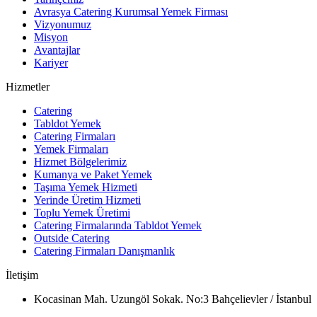
Avrasya Catering Kurumsal Yemek Firması
Vizyonumuz
Misyon
Avantajlar
Kariyer
Hizmetler
Catering
Tabldot Yemek
Catering Firmaları
Yemek Firmaları
Hizmet Bölgelerimiz
Kumanya ve Paket Yemek
Taşıma Yemek Hizmeti
Yerinde Üretim Hizmeti
Toplu Yemek Üretimi
Catering Firmalarında Tabldot Yemek
Outside Catering
Catering Firmaları Danışmanlık
İletişim
Kocasinan Mah. Uzungöl Sokak. No:3 Bahçelievler / İstanbul