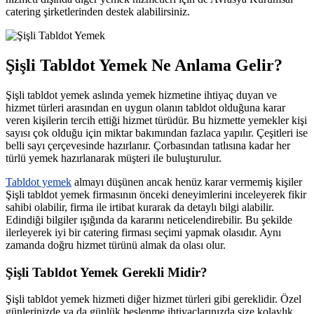
catering şirketlerinden destek alabilirsiniz.
Şişli Tabldot Yemek Ne Anlama Gelir?
Şişli tabldot yemek aslında yemek hizmetine ihtiyaç duyan ve
hizmet türleri arasından en uygun olanın tabldot olduğuna karar
veren kişilerin tercih ettiği hizmet türüdür. Bu hizmette yemekler kişi
sayısı çok olduğu için miktar bakımından fazlaca yapılır. Çeşitleri ise
belli sayı çerçevesinde hazırlanır. Çorbasından tatlısına kadar her
türlü yemek hazırlanarak müşteri ile buluşturulur.
Tabldot yemek
almayı düşünen ancak henüz karar vermemiş kişiler
Şişli tabldot yemek firmasının önceki deneyimlerini inceleyerek fikir
sahibi olabilir, firma ile irtibat kurarak da detaylı bilgi alabilir.
Edindiği bilgiler ışığında da kararını neticelendirebilir. Bu şekilde
ilerleyerek iyi bir catering firması seçimi yapmak olasıdır. Aynı
zamanda doğru hizmet türünü almak da olası olur.
Şişli Tabldot Yemek Gerekli Midir?
Şişli tabldot yemek hizmeti diğer hizmet türleri gibi gereklidir. Özel
günlerinizde ya da günlük beslenme ihtiyaçlarınızda size kolaylık