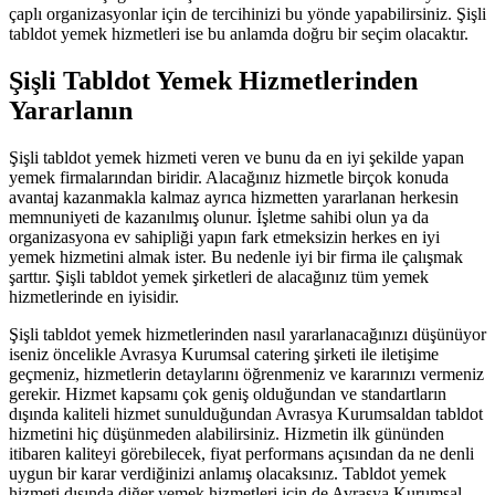
çaplı organizasyonlar için de tercihinizi bu yönde yapabilirsiniz. Şişli
tabldot yemek hizmetleri ise bu anlamda doğru bir seçim olacaktır.
Şişli Tabldot Yemek Hizmetlerinden
Yararlanın
Şişli tabldot yemek hizmeti veren ve bunu da en iyi şekilde yapan
yemek firmalarından biridir. Alacağınız hizmetle birçok konuda
avantaj kazanmakla kalmaz ayrıca hizmetten yararlanan herkesin
memnuniyeti de kazanılmış olunur. İşletme sahibi olun ya da
organizasyona ev sahipliği yapın fark etmeksizin herkes en iyi
yemek hizmetini almak ister. Bu nedenle iyi bir firma ile çalışmak
şarttır. Şişli tabldot yemek şirketleri de alacağınız tüm yemek
hizmetlerinde en iyisidir.
Şişli tabldot yemek hizmetlerinden nasıl yararlanacağınızı düşünüyor
iseniz öncelikle Avrasya Kurumsal catering şirketi ile iletişime
geçmeniz, hizmetlerin detaylarını öğrenmeniz ve kararınızı vermeniz
gerekir. Hizmet kapsamı çok geniş olduğundan ve standartların
dışında kaliteli hizmet sunulduğundan Avrasya Kurumsaldan tabldot
hizmetini hiç düşünmeden alabilirsiniz. Hizmetin ilk gününden
itibaren kaliteyi görebilecek, fiyat performans açısından da ne denli
uygun bir karar verdiğinizi anlamış olacaksınız. Tabldot yemek
hizmeti dışında diğer yemek hizmetleri için de Avrasya Kurumsal