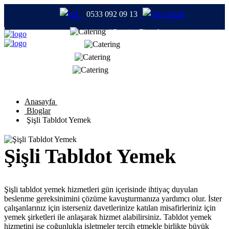
0533 092 09 13
#CateringFirmaları
#Catering
#TabldotYemek
#YemekFirmaları
Anasayfa
Bloglar
Şişli Tabldot Yemek
Şişli Tabldot Yemek
Şişli tabldot yemek hizmetleri gün içerisinde ihtiyaç duyulan
beslenme gereksinimini çözüme kavuşturmanıza yardımcı olur. İster
çalışanlarınız için isterseniz davetlerinize katılan misafirleriniz için
yemek şirketleri ile anlaşarak hizmet alabilirsiniz. Tabldot yemek
hizmetini ise çoğunlukla işletmeler tercih etmekle birlikte büyük