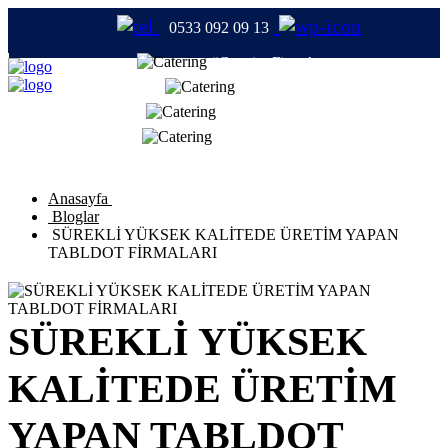
0533 092 09 13
#CateringFirmaları
#Catering
#TabldotYemek
#YemekFirmaları
Anasayfa
Bloglar
SÜREKLİ YÜKSEK KALİTEDE ÜRETİM YAPAN
TABLDOT FİRMALARI
SÜREKLİ YÜKSEK
KALİTEDE ÜRETİM
YAPAN TABLDOT