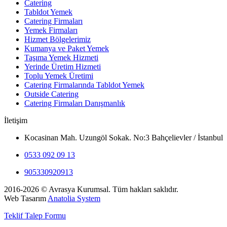
Catering
Tabldot Yemek
Catering Firmaları
Yemek Firmaları
Hizmet Bölgelerimiz
Kumanya ve Paket Yemek
Taşıma Yemek Hizmeti
Yerinde Üretim Hizmeti
Toplu Yemek Üretimi
Catering Firmalarında Tabldot Yemek
Outside Catering
Catering Firmaları Danışmanlık
İletişim
Kocasinan Mah. Uzungöl Sokak. No:3 Bahçelievler / İstanbul
0533 092 09 13
905330920913
2016-2026 © Avrasya Kurumsal. Tüm hakları saklıdır.
Web Tasarım
Anatolia System
Teklif Talep Formu