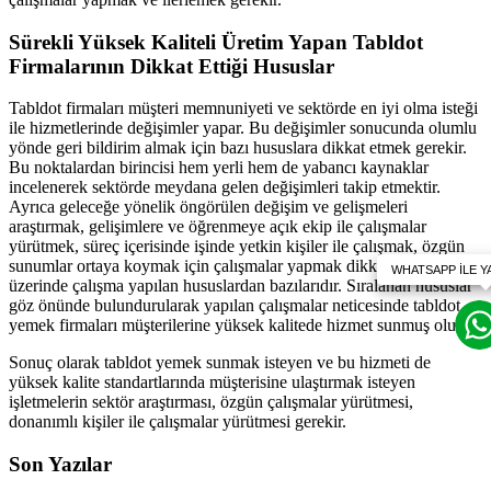
Sürekli Yüksek Kaliteli Üretim Yapan Tabldot
Firmalarının Dikkat Ettiği Hususlar
Tabldot firmaları müşteri memnuniyeti ve sektörde en iyi olma isteği
ile hizmetlerinde değişimler yapar. Bu değişimler sonucunda olumlu
yönde geri bildirim almak için bazı hususlara dikkat etmek gerekir.
Bu noktalardan birincisi hem yerli hem de yabancı kaynaklar
incelenerek sektörde meydana gelen değişimleri takip etmektir.
Ayrıca geleceğe yönelik öngörülen değişim ve gelişmeleri
araştırmak, gelişimlere ve öğrenmeye açık ekip ile çalışmalar
yürütmek, süreç içerisinde işinde yetkin kişiler ile çalışmak, özgün
sunumlar ortaya koymak için çalışmalar yapmak dikkat edilen ve
üzerinde çalışma yapılan hususlardan bazılarıdır. Sıralanan hususlar
göz önünde bulundurularak yapılan çalışmalar neticesinde tabldot
yemek firmaları müşterilerine yüksek kalitede hizmet sunmuş olur.
Sonuç olarak tabldot yemek sunmak isteyen ve bu hizmeti de
yüksek kalite standartlarında müşterisine ulaştırmak isteyen
işletmelerin sektör araştırması, özgün çalışmalar yürütmesi,
donanımlı kişiler ile çalışmalar yürütmesi gerekir.
Son Yazılar