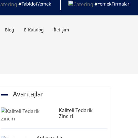
#TabldotYemek
#YemekFirmaları
Blog
E-Katalog
İletişim
Avantajlar
Kaliteli Tedarik
Zinciri
Anlaşmalar