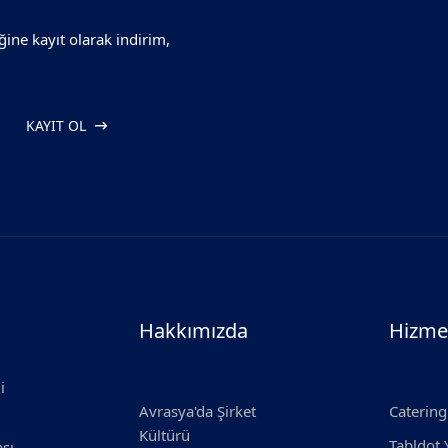
ğine kayıt olarak indirim,
KAYIT OL
Hakkımızda
Hizme
i
Avrasya'da Şirket
Catering
Kültürü
Tabldot
ası