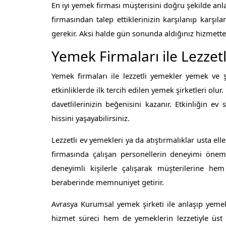
En iyi yemek firması müşterisini doğru şekilde anl
firmasından talep ettiklerinizin karşılanıp karş
gerekir. Aksi halde gün sonunda aldığınız hizmet
Yemek Firmaları ile Lezzet
Yemek firmaları ile lezzetli yemekler yemek v
etkinliklerde ilk tercih edilen yemek şirketleri o
davetlilerinizin beğenisini kazanır. Etkinliğin e
hissini yaşayabilirsiniz.
Lezzetli ev yemekleri ya da atıştırmalıklar usta e
firmasında çalışan personellerin deneyimi önem
deneyimli kişilerle çalışarak müşterilerine he
beraberinde memnuniyet getirir.
Avrasya Kurumsal yemek şirketi ile anlaşıp yem
hizmet süreci hem de yemeklerin lezzetiyle üst