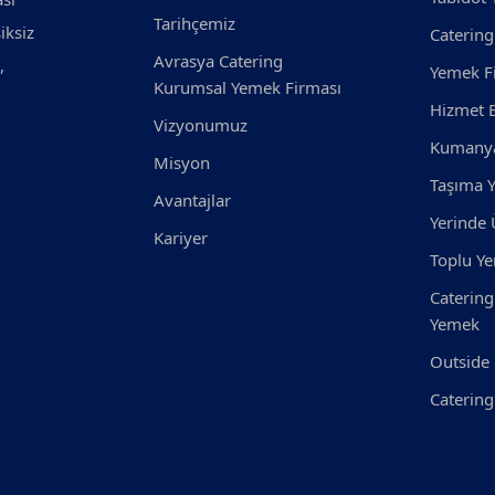
Tarihçemiz
iksiz
Catering
Avrasya Catering
,
Yemek F
Kurumsal Yemek Firması
Hizmet B
Vizyonumuz
Kumanya
Misyon
Taşıma 
Avantajlar
Yerinde 
Kariyer
Toplu Y
Catering
Yemek
Outside 
Catering