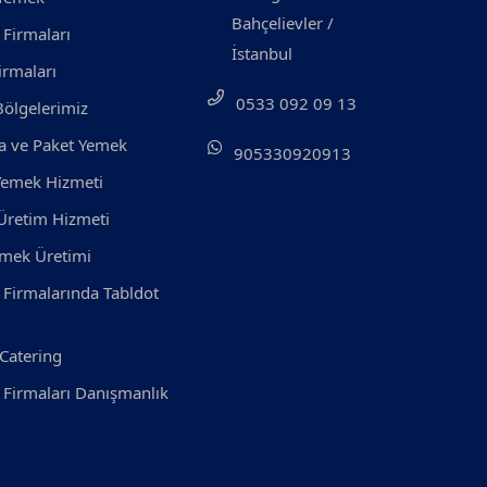
Bahçelievler /
 Firmaları
İstanbul
irmaları
0533 092 09 13
ölgelerimiz
 ve Paket Yemek
905330920913
Yemek Hizmeti
Üretim Hizmeti
emek Üretimi
 Firmalarında Tabldot
Catering
 Firmaları Danışmanlık