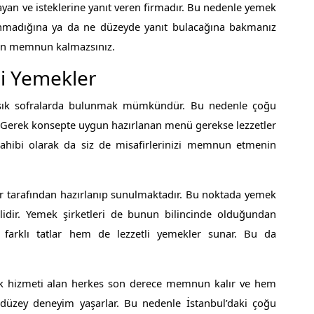
ayan ve isteklerine yanıt veren firmadır. Bu nedenle yemek
ılanmadığına ya da ne düzeyde yanıt bulacağına bakmanız
ten memnun kalmazsınız.
li Yemekler
e şık sofralarda bulunmak mümkündür. Bu nedenle çoğu
lur. Gerek konsepte uygun hazırlanan menü gerekse lezzetler
v sahibi olarak da siz de misafirlerinizi memnun etmenin
ller tarafından hazırlanıp sunulmaktadır. Bu noktada yemek
lidir. Yemek şirketleri de bunun bilincinde olduğundan
m farklı tatlar hem de lezzetli yemekler sunar. Bu da
ek hizmeti alan herkes son derece memnun kalır ve hem
 düzey deneyim yaşarlar. Bu nedenle İstanbul’daki çoğu