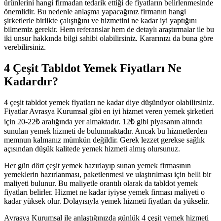
ürünlerini hangi firmadan tedarik ettiği de fiyatların belirlenmesinde
önemlidir. Bu nedenle anlaşma yapacağınız firmanın hangi
şirketlerle birlikte çalıştığını ve hizmetini ne kadar iyi yaptığını
bilmemiz gerekir. Hem referanslar hem de detaylı araştırmalar ile bu
iki unsur hakkında bilgi sahibi olabilirsiniz. Kararınızı da buna göre
verebilirsiniz.
4 Çeşit Tabldot Yemek Fiyatları Ne
Kadardır?
4 çeşit tabldot yemek fiyatları ne kadar diye düşünüyor olabilirsiniz.
Fiyatlar Avrasya Kurumsal gibi en iyi hizmet veren yemek şirketleri
için 20-22₺ aralığında yer almaktadır. 12₺ gibi piyasanın altında
sunulan yemek hizmeti de bulunmaktadır. Ancak bu hizmetlerden
memnun kalmanız mümkün değildir. Gerek lezzet gerekse sağlık
açısından düşük kalitede yemek hizmeti almış olursunuz.
Her gün dört çeşit yemek hazırlayıp sunan yemek firmasının
yemeklerin hazırlanması, paketlenmesi ve ulaştırılması için belli bir
maliyeti bulunur. Bu maliyetle orantılı olarak da tabldot yemek
fiyatları belirler. Hizmet ne kadar iyiyse yemek firması maliyeti o
kadar yüksek olur. Dolayısıyla yemek hizmeti fiyatları da yükselir.
Avrasya Kurumsal ile anlaştığınızda günlük 4 çeşit yemek hizmeti