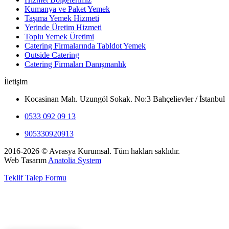
Kumanya ve Paket Yemek
Taşıma Yemek Hizmeti
Yerinde Üretim Hizmeti
Toplu Yemek Üretimi
Catering Firmalarında Tabldot Yemek
Outside Catering
Catering Firmaları Danışmanlık
İletişim
Kocasinan Mah. Uzungöl Sokak. No:3 Bahçelievler / İstanbul
0533 092 09 13
905330920913
2016-2026 © Avrasya Kurumsal. Tüm hakları saklıdır.
Web Tasarım
Anatolia System
Teklif Talep Formu