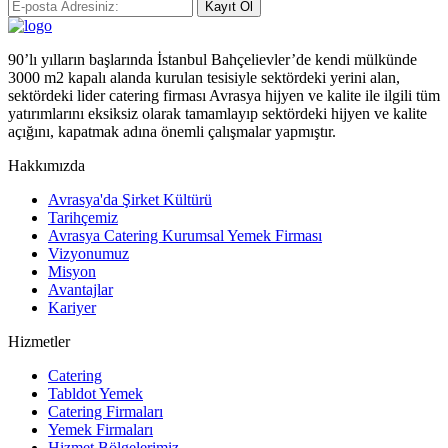
Kayıt Ol
90’lı yılların başlarında İstanbul Bahçelievler’de kendi mülkünde
3000 m2 kapalı alanda kurulan tesisiyle sektördeki yerini alan,
sektördeki lider catering firması Avrasya hijyen ve kalite ile ilgili tüm
yatırımlarını eksiksiz olarak tamamlayıp sektördeki hijyen ve kalite
açığını, kapatmak adına önemli çalışmalar yapmıştır.
Hakkımızda
Avrasya'da Şirket Kültürü
Tarihçemiz
Avrasya Catering Kurumsal Yemek Firması
Vizyonumuz
Misyon
Avantajlar
Kariyer
Hizmetler
Catering
Tabldot Yemek
Catering Firmaları
Yemek Firmaları
Hizmet Bölgelerimiz