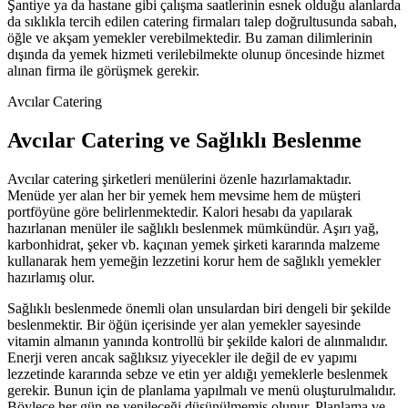
Şantiye ya da hastane gibi çalışma saatlerinin esnek olduğu alanlarda
da sıklıkla tercih edilen catering firmaları talep doğrultusunda sabah,
öğle ve akşam yemekler verebilmektedir. Bu zaman dilimlerinin
dışında da yemek hizmeti verilebilmekte olunup öncesinde hizmet
alınan firma ile görüşmek gerekir.
Avcılar Catering ve Sağlıklı Beslenme
Avcılar catering şirketleri menülerini özenle hazırlamaktadır.
Menüde yer alan her bir yemek hem mevsime hem de müşteri
portföyüne göre belirlenmektedir. Kalori hesabı da yapılarak
hazırlanan menüler ile sağlıklı beslenmek mümkündür. Aşırı yağ,
karbonhidrat, şeker vb. kaçınan yemek şirketi kararında malzeme
kullanarak hem yemeğin lezzetini korur hem de sağlıklı yemekler
hazırlamış olur.
Sağlıklı beslenmede önemli olan unsulardan biri dengeli bir şekilde
beslenmektir. Bir öğün içerisinde yer alan yemekler sayesinde
vitamin almanın yanında kontrollü bir şekilde kalori de alınmalıdır.
Enerji veren ancak sağlıksız yiyecekler ile değil de ev yapımı
lezzetinde kararında sebze ve etin yer aldığı yemeklerle beslenmek
gerekir. Bunun için de planlama yapılmalı ve menü oluşturulmalıdır.
Böylece her gün ne yenileceği düşünülmemiş olunur. Planlama ve