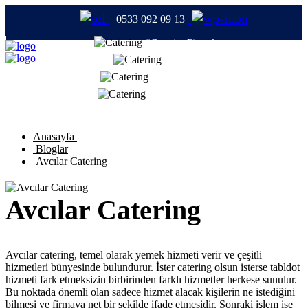
0533 092 09 13
#CateringFirmaları
#Catering
#TabldotYemek
#YemekFirmaları
Anasayfa
Bloglar
Avcılar Catering
Avcılar Catering
Avcılar catering, temel olarak yemek hizmeti verir ve çeşitli
hizmetleri bünyesinde bulundurur. İster catering olsun isterse tabldot
hizmeti fark etmeksizin birbirinden farklı hizmetler herkese sunulur.
Bu noktada önemli olan sadece hizmet alacak kişilerin ne istediğini
bilmesi ve firmaya net bir şekilde ifade etmesidir. Sonraki işlem ise