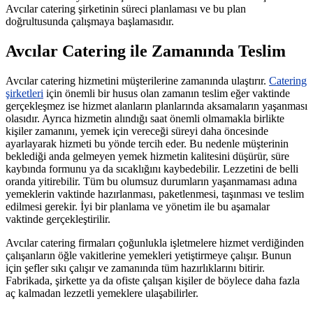
Avcılar catering şirketinin süreci planlaması ve bu plan
doğrultusunda çalışmaya başlamasıdır.
Avcılar Catering ile Zamanında Teslim
Avcılar catering hizmetini müşterilerine zamanında ulaştırır.
Catering
şirketleri
için önemli bir husus olan zamanın teslim eğer vaktinde
gerçekleşmez ise hizmet alanların planlarında aksamaların yaşanması
olasıdır. Ayrıca hizmetin alındığı saat önemli olmamakla birlikte
kişiler zamanını, yemek için vereceği süreyi daha öncesinde
ayarlayarak hizmeti bu yönde tercih eder. Bu nedenle müşterinin
beklediği anda gelmeyen yemek hizmetin kalitesini düşürür, süre
kaybında formunu ya da sıcaklığını kaybedebilir. Lezzetini de belli
oranda yitirebilir. Tüm bu olumsuz durumların yaşanmaması adına
yemeklerin vaktinde hazırlanması, paketlenmesi, taşınması ve teslim
edilmesi gerekir. İyi bir planlama ve yönetim ile bu aşamalar
vaktinde gerçekleştirilir.
Avcılar catering firmaları çoğunlukla işletmelere hizmet verdiğinden
çalışanların öğle vakitlerine yemekleri yetiştirmeye çalışır. Bunun
için şefler sıkı çalışır ve zamanında tüm hazırlıklarını bitirir.
Fabrikada, şirkette ya da ofiste çalışan kişiler de böylece daha fazla
aç kalmadan lezzetli yemeklere ulaşabilirler.