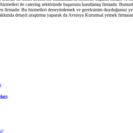
li hizmetleri ile catering sektöründe başarısını kanıtlamış firmadır. Bu
t veren firmadır. Bu hizmetleri deneyimlemek ve gereksinim duyduğunuz y
hakkında detaylı araştırma yaparak da Avrasya Kurumsal yemek firmasını
ları