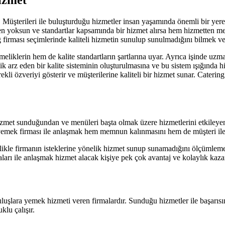
. Müşterileri ile buluşturduğu hizmetler insan yaşamında önemli bir yer
iteden yoksun ve standartlar kapsamında bir hizmet alırsa hem hizmetten
g firması seçimlerinde kaliteli hizmetin sunulup sunulmadığını bilmek v
iklerin hem de kalite standartların şartlarına uyar. Ayrıca işinde uzman
lik arz eden bir kalite sisteminin oluşturulmasına ve bu sistem ışığında
kli özveriyi gösterir ve müşterilerine kaliteli bir hizmet sunar. Cateri
izmet sunduğundan ve menüleri başta olmak üzere hizmetlerini etkileyen 
 yemek firması ile anlaşmak hem memnun kalınmasını hem de müşteri ile 
elikle firmanın isteklerine yönelik hizmet sunup sunamadığını ölçümleme
arı ile anlaşmak hizmet alacak kişiye pek çok avantaj ve kolaylık kazan
uluşlara yemek hizmeti veren firmalardır. Sunduğu hizmetler ile başarıs
klu çalışır.