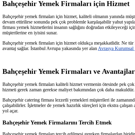
Bahçeşehir Yemek Firmaları için Hizmet
Bahçeşehir yemek firmaları için hizmet, kaliteli olmanın yanında müş
devam ettirilirse sonunda pek çok problemle karşılaşabilir yahut yapı
firması yemek hizmetlerini insanın sağlığını doğrudan etkileyeceği için 
müşterilerine en iyisini sunar.
Bahçeşehir yemek firmaları için hizmet oldukça meşakkatlidir. Ne tür 
avantaj sağlar. İstanbul Avrupa yakasında yer alan
Avrasya Kurumsal 
Bahçeşehir Yemek Firmaları ve Avantajlar
Bahçeşehir yemek firmaları kaliteli hizmet vermenin ötesinde pek çok av
hizmeti gerek zaman gerekse maliyet bakımından çok daha makuldür. B
Bahçeşehir catering firması lezzetli yemekleri müşterileri ile zamanı
çalışabilirler. İşletmeler de yemek hazırlık süreçleri için ekstra çalışa
yol açar.
Bahçeşehir Yemek Firmalarını Tercih Etmek
Bahçeşehir yemek firmaları tercih edilmesi gereken firmalardan biridi