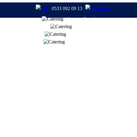
0533 092 09 13
#CateringFirmaları
#Catering
#TabldotYemek
#YemekFirmaları