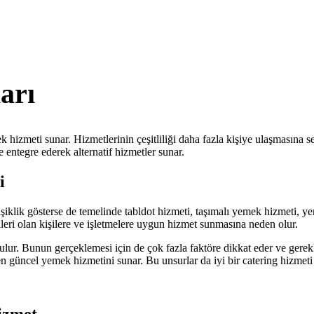
arı
k hizmeti sunar. Hizmetlerinin çeşitliliği daha fazla kişiye ulaşmasına 
 entegre ederek alternatif hizmetler sunar.
i
şiklik gösterse de temelinde tabldot hizmeti, taşımalı yemek hizmeti, y
ntileri olan kişilere ve işletmelere uygun hizmet sunmasına neden olur.
nulur. Bunun gerçeklemesi için de çok fazla faktöre dikkat eder ve gerekl
e en güncel yemek hizmetini sunar. Bu unsurlar da iyi bir catering hizm
izmet