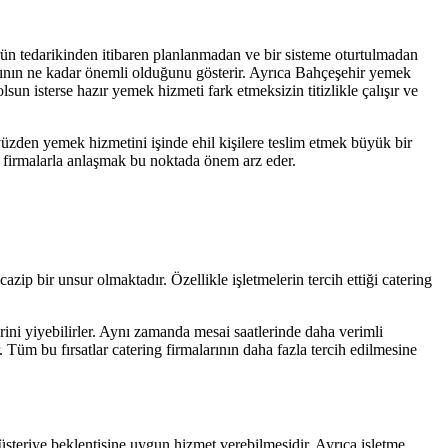
ün tedarikinden itibaren planlanmadan ve bir sisteme oturtulmadan
asının ne kadar önemli olduğunu gösterir. Ayrıca Bahçeşehir yemek
sun isterse hazır yemek hizmeti fark etmeksizin titizlikle çalışır ve
üzden yemek hizmetini işinde ehil kişilere teslim etmek büyük bir
mış firmalarla anlaşmak bu noktada önem arz eder.
zip bir unsur olmaktadır. Özellikle işletmelerin tercih ettiği catering
ini yiyebilirler. Aynı zamanda mesai saatlerinde daha verimli
r. Tüm bu fırsatlar catering firmalarının daha fazla tercih edilmesine
şteriye beklentisine uygun hizmet verebilmesidir. Ayrıca işletme