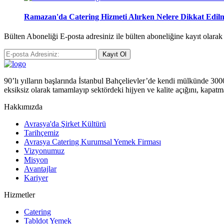
Ramazan'da Catering Hizmeti Alırken Nelere Dikkat Edilm
Bülten Aboneliği E-posta adresiniz ile bülten aboneliğine kayıt olara
Kayıt Ol
90’lı yılların başlarında İstanbul Bahçelievler’de kendi mülkünde 3000 m
eksiksiz olarak tamamlayıp sektördeki hijyen ve kalite açığını, kapatm
Hakkımızda
Avrasya'da Şirket Kültürü
Tarihçemiz
Avrasya Catering Kurumsal Yemek Firması
Vizyonumuz
Misyon
Avantajlar
Kariyer
Hizmetler
Catering
Tabldot Yemek