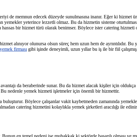
teriyi de memnun edecek düzeyde sunulmasına inanır. Eğer ki hizmet ür
lan yemekler yeterince lezzetli olmaz. Bu da hizmetin sisteme oturtulm
hassas bir hizmet türü olarak benimser. Böylece ister catering hizmeti ol
hizmet alınıyor olunursa olsun süreç hem uzun hem de ayrıntılıdır. Bu y
yemek firması
gibi işinde deneyimli, uzun yıllar bu iş ile bir fiil çalış
antajı da beraberinde sunar. Bu da hizmet alacak kişiler için oldukça ca
u nedenle yemek hizmeti işletmeler için önemli bir hizmettir.
nda buluşturur. Böylece çalışanlar vakit kaybetmeden zamanında yemekler
n almadan catering hizmetini kolaylıkla yemek şirketleri aracılığı ile edini
r. Bunun en temel nedeni ise muhakkak ki sektörde başarılı olması ve mü