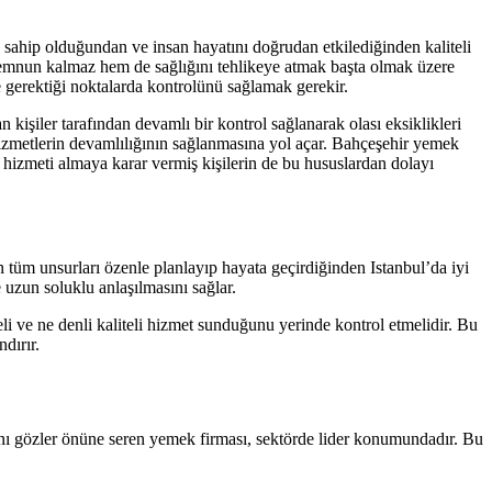
e sahip olduğundan ve insan hayatını doğrudan etkilediğinden kaliteli
 memnun kalmaz hem de sağlığını tehlikeye atmak başta olmak üzere
e gerektiği noktalarda kontrolünü sağlamak gerekir.
 kişiler tarafından devamlı bir kontrol sağlanarak olası eksiklikleri
 hizmetlerin devamlılığının sağlanmasına yol açar. Bahçeşehir yemek
ng hizmeti almaya karar vermiş kişilerin de bu hususlardan dolayı
tüm unsurları özenle planlayıp hayata geçirdiğinden Istanbul’da iyi
uzun soluklu anlaşılmasını sağlar.
li ve ne denli kaliteli hizmet sunduğunu yerinde kontrol etmelidir. Bu
dırır.
ını gözler önüne seren yemek firması, sektörde lider konumundadır. Bu