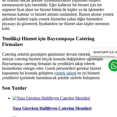
ile orantılı olacak şekilde fiyatlandırmanın yapılması müşteri
memnuniyeti için önemlidir. Eğer kalitesiz bir hizmet için üst
segment fiyat alınır ise hizmet bitimi ile kişiler ya da işletmeler
memnun kalmaz ve hizmet alımını sonlandırır. Bunun aksine yemek
şirketleri kaliteli toplu yemek hizmetini yahut diğer hizmetleri
piyasayı da gözeterek fiyatlandırır ise hizmet alan kişiler memnun
kalır.
Yenilikçi Hizmet için Bayrampaşa Catering
Firmaları
Catering sektörü geçmişten günümüze devam etmektedir. Ancak bu
süreçte catering hizmeti birçok konuda değişimlere uğramıştır.
Bayrampaşa catering firmaları da yenilikleri takip ederek
hizmetlerine entegre eder. Gerek personelleri gerekse hizmet
kapsamını bu konuda geliştiren
yemek şirketi
en iyi hizmeti
yenilikleri içerisinde barındıracak şekilde sizlerle buluşturur.
Son Yazılar
Yaza Girerken Hafifleyen Catering Menüleri