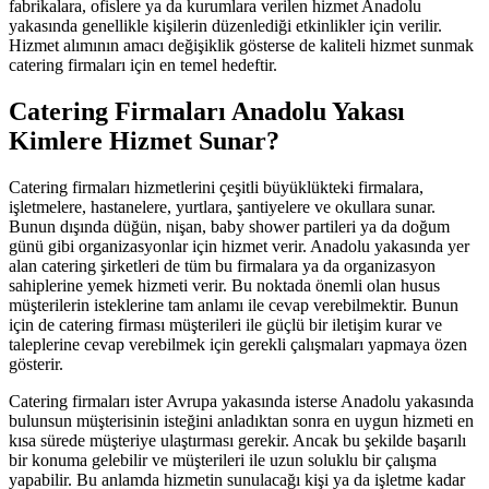
fabrikalara, ofislere ya da kurumlara verilen hizmet Anadolu
yakasında genellikle kişilerin düzenlediği etkinlikler için verilir.
Hizmet alımının amacı değişiklik gösterse de kaliteli hizmet sunmak
catering firmaları için en temel hedeftir.
Catering Firmaları Anadolu Yakası
Kimlere Hizmet Sunar?
Catering firmaları hizmetlerini çeşitli büyüklükteki firmalara,
işletmelere, hastanelere, yurtlara, şantiyelere ve okullara sunar.
Bunun dışında düğün, nişan, baby shower partileri ya da doğum
günü gibi organizasyonlar için hizmet verir. Anadolu yakasında yer
alan catering şirketleri de tüm bu firmalara ya da organizasyon
sahiplerine yemek hizmeti verir. Bu noktada önemli olan husus
müşterilerin isteklerine tam anlamı ile cevap verebilmektir. Bunun
için de catering firması müşterileri ile güçlü bir iletişim kurar ve
taleplerine cevap verebilmek için gerekli çalışmaları yapmaya özen
gösterir.
Catering firmaları ister Avrupa yakasında isterse Anadolu yakasında
bulunsun müşterisinin isteğini anladıktan sonra en uygun hizmeti en
kısa sürede müşteriye ulaştırması gerekir. Ancak bu şekilde başarılı
bir konuma gelebilir ve müşterileri ile uzun soluklu bir çalışma
yapabilir. Bu anlamda hizmetin sunulacağı kişi ya da işletme kadar