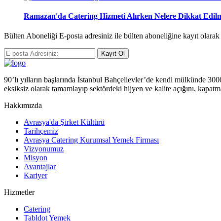
Ramazan'da Catering Hizmeti Alırken Nelere Dikkat Edilm
Bülten Aboneliği E-posta adresiniz ile bülten aboneliğine kayıt olara
Kayıt Ol
90’lı yılların başlarında İstanbul Bahçelievler’de kendi mülkünde 3000 m
eksiksiz olarak tamamlayıp sektördeki hijyen ve kalite açığını, kapatm
Hakkımızda
Avrasya'da Şirket Kültürü
Tarihçemiz
Avrasya Catering Kurumsal Yemek Firması
Vizyonumuz
Misyon
Avantajlar
Kariyer
Hizmetler
Catering
Tabldot Yemek