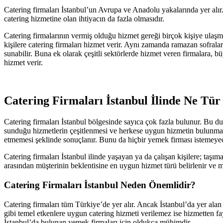
Catering firmaları İstanbul’un Avrupa ve Anadolu yakalarında yer alır
catering hizmetine olan ihtiyacın da fazla olmasıdır.
Catering firmalarının vermiş olduğu hizmet gereği birçok kişiye ulaşma
kişilere catering firmaları hizmet verir. Aynı zamanda ramazan sofraları
sunabilir. Buna ek olarak çeşitli sektörlerde hizmet veren firmalara, bü
hizmet verir.
Catering Firmaları İstanbul İlinde Ne Tü
Catering firmaları İstanbul bölgesinde sayıca çok fazla bulunur. Bu d
sunduğu hizmetlerin çeşitlenmesi ve herkese uygun hizmetin bulunmas
etmemesi şeklinde sonuçlanır. Bunu da hiçbir yemek firması istemeyece
Catering firmaları İstanbul ilinde yaşayan ya da çalışan kişilere; taşı
arasından müşterinin beklentisine en uygun hizmet türü belirlenir ve 
Catering Firmaları İstanbul Neden Önemlidir?
Catering firmaları tüm Türkiye’de yer alır. Ancak İstanbul’da yer alan
gibi temel etkenlere uygun catering hizmeti verilemez ise hizmetten f
İstanbul’da bulunan yemek firmaları için oldukça mühimdir.