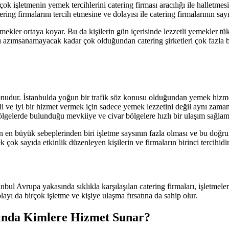
k işletmenin yemek tercihlerini catering firması aracılığı ile halletmes
ing firmalarını tercih etmesine ve dolayısı ile catering firmalarının say
emekler ortaya koyar. Bu da kişilerin gün içerisinde lezzetli yemekler t
ısı azımsanamayacak kadar çok olduğundan catering şirketleri çok fazla 
konudur. İstanbulda yoğun bir trafik söz konusu olduğundan yemek hizm
eli ve iyi bir hizmet vermek için sadece yemek lezzetini değil aynı z
gelerde bulunduğu mevkiiye ve civar bölgelere hızlı bir ulaşım sağlama
en büyük sebeplerinden biri işletme saysının fazla olması ve bu doğrult
k çok sayıda etkinlik düzenleyen kişilerin ve firmaların birinci tercihidir
anbul Avrupa yakasında sıklıkla karşılaşılan catering firmaları, işletme
yı da birçok işletme ve kişiye ulaşma fırsatına da sahip olur.
sında Kimlere Hizmet Sunar?