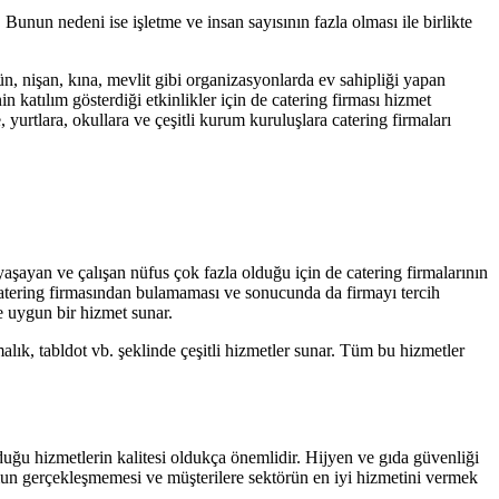
nun nedeni ise işletme ve insan sayısının fazla olması ile birlikte
ün, nişan, kına, mevlit gibi organizasyonlarda ev sahipliği yapan
n katılım gösterdiği etkinlikler için de catering firması hizmet
, yurtlara, okullara ve çeşitli kurum kuruluşlara catering firmaları
aşayan ve çalışan nüfus çok fazla olduğu için de catering firmalarının
atering firmasından bulamaması ve sonucunda da firmayı tercih
e uygun bir hizmet sunar.
alık, tabldot vb. şeklinde çeşitli hizmetler sunar. Tüm bu hizmetler
nduğu hizmetlerin kalitesi oldukça önemlidir. Hijyen ve gıda güvenliği
umun gerçekleşmemesi ve müşterilere sektörün en iyi hizmetini vermek