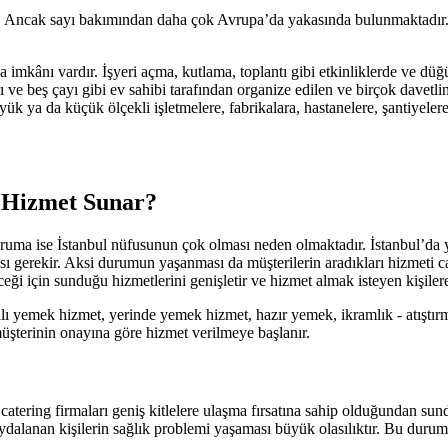
. Ancak sayı bakımından daha çok Avrupa’da yakasında bulunmaktadır. Bu
 imkânı vardır. İşyeri açma, kutlama, toplantı gibi etkinliklerde ve düğ
 ve beş çayı gibi ev sahibi tarafından organize edilen ve birçok davetlini
yük ya da küçük ölçekli işletmelere, fabrikalara, hastanelere, şantiyelere
r Hizmet Sunar?
uruma ise İstanbul nüfusunun çok olması neden olmaktadır. İstanbul’da y
ı gerekir. Aksi durumun yaşanması da müşterilerin aradıkları hizmeti c
ği için sunduğu hizmetlerini genişletir ve hizmet almak isteyen kişiler
malı yemek hizmet, yerinde yemek hizmet, hazır yemek, ikramlık - atıştırm
müşterinin onayına göre hizmet verilmeye başlanır.
 catering firmaları geniş kitlelere ulaşma fırsatına sahip olduğundan su
aydalanan kişilerin sağlık problemi yaşaması büyük olasılıktır. Bu dur