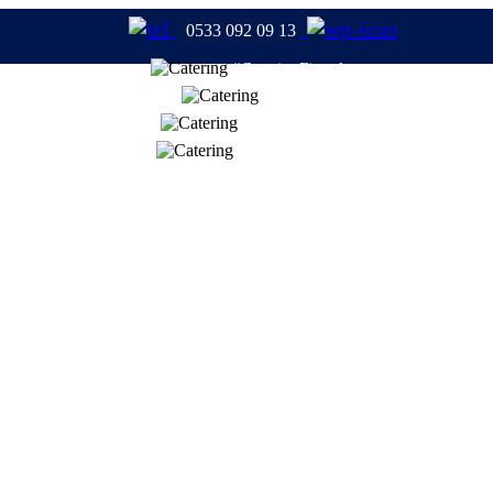
0533 092 09 13
#CateringFirmaları
#Catering
#TabldotYemek
#YemekFirmaları