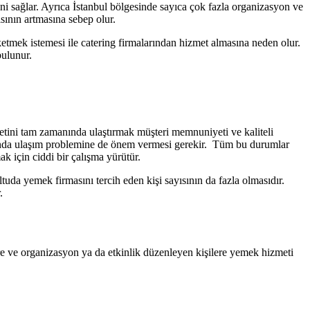
ini sağlar. Ayrıca İstanbul bölgesinde sayıca çok fazla organizasyon ve
ısının artmasına sebep olur.
üketmek istemesi ile catering firmalarından hizmet almasına neden olur.
bulunur.
etini tam zamanında ulaştırmak müşteri memnuniyeti ve kaliteli
amanda ulaşım problemine de önem vermesi gerekir. Tüm bu durumlar
k için ciddi bir çalışma yürütür.
uda yemek firmasını tercih eden kişi sayısının da fazla olmasıdır.
.
lere ve organizasyon ya da etkinlik düzenleyen kişilere yemek hizmeti