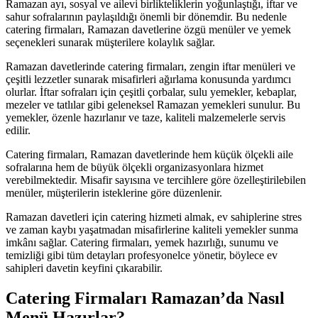
Ramazan ayı, sosyal ve ailevi birlikteliklerin yoğunlaştığı, iftar ve
sahur sofralarının paylaşıldığı önemli bir dönemdir. Bu nedenle
catering firmaları, Ramazan davetlerine özgü menüler ve yemek
seçenekleri sunarak müşterilere kolaylık sağlar.
Ramazan davetlerinde catering firmaları, zengin iftar menüleri ve
çeşitli lezzetler sunarak misafirleri ağırlama konusunda yardımcı
olurlar. İftar sofraları için çeşitli çorbalar, sulu yemekler, kebaplar,
mezeler ve tatlılar gibi geleneksel Ramazan yemekleri sunulur. Bu
yemekler, özenle hazırlanır ve taze, kaliteli malzemelerle servis
edilir.
Catering firmaları, Ramazan davetlerinde hem küçük ölçekli aile
sofralarına hem de büyük ölçekli organizasyonlara hizmet
verebilmektedir. Misafir sayısına ve tercihlere göre özelleştirilebilen
menüler, müşterilerin isteklerine göre düzenlenir.
Ramazan davetleri için catering hizmeti almak, ev sahiplerine stres
ve zaman kaybı yaşatmadan misafirlerine kaliteli yemekler sunma
imkânı sağlar. Catering firmaları, yemek hazırlığı, sunumu ve
temizliği gibi tüm detayları profesyonelce yönetir, böylece ev
sahipleri davetin keyfini çıkarabilir.
Catering Firmaları Ramazan’da Nasıl
Menü Hazırlar?