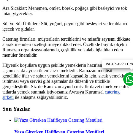
Ara Sıcaklar: Menemen, omlet, börek, poğaça gibi besleyici ve tok
tutan yiyecekler.
Süt ve Süt Ürünleri: Süt, yoğurt, peynir gibi besleyici ve ferahlatıcı
içecek ve gıdalar.
Catering firmaları, müşterilerin tercihlerini ve misafir sayısını dikkate
alarak menüleri özelleştirmeye dikkat eder. Özellikle büyük ölçekli
Ramazan organizasyonlarında, çeşitlilik ve kalabalığa hitap eden
menüler önemlidir.
Hijyenik koşullara uygun şekilde yemeklerin hazırlanması ve
taşınması da ayrıca önem arz etmektedir. Ramazan menüsü
genellikle iftar ve sahur yemeklerini kapsadığı için, sıcak yemeklerin
ısıtılması veya servisi gibi aşamalar da düzenli ve titizlikle
gerçekleştirilir. Siz de Ramazan ayında misafir davet etmek ve enfes
tatlarda yemek sunmak istiyorsanız Avrasya Kurumsal
catering
şirketi
ile anlaşma sağlayabilirsiniz.
Son Yazılar
Yaza Girerken Hafifleyen Catering Menüleri