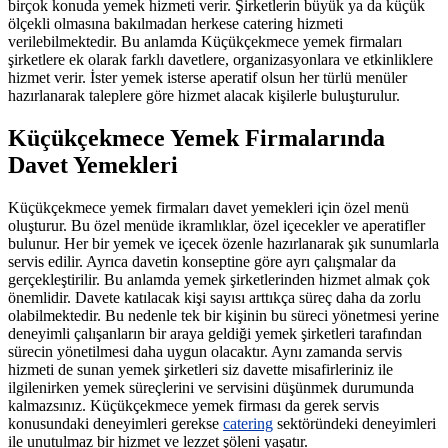
birçok konuda yemek hizmeti verir. Şirketlerin büyük ya da küçük
ölçekli olmasına bakılmadan herkese catering hizmeti
verilebilmektedir. Bu anlamda Küçükçekmece yemek firmaları
şirketlere ek olarak farklı davetlere, organizasyonlara ve etkinliklere
hizmet verir. İster yemek isterse aperatif olsun her türlü menüler
hazırlanarak taleplere göre hizmet alacak kişilerle buluşturulur.
Küçükçekmece Yemek Firmalarında
Davet Yemekleri
Küçükçekmece yemek firmaları davet yemekleri için özel menü
oluşturur. Bu özel menüde ikramlıklar, özel içecekler ve aperatifler
bulunur. Her bir yemek ve içecek özenle hazırlanarak şık sunumlarla
servis edilir. Ayrıca davetin konseptine göre ayrı çalışmalar da
gerçekleştirilir. Bu anlamda yemek şirketlerinden hizmet almak çok
önemlidir. Davete katılacak kişi sayısı arttıkça süreç daha da zorlu
olabilmektedir. Bu nedenle tek bir kişinin bu süreci yönetmesi yerine
deneyimli çalışanların bir araya geldiği yemek şirketleri tarafından
sürecin yönetilmesi daha uygun olacaktır. Aynı zamanda servis
hizmeti de sunan yemek şirketleri siz davette misafirleriniz ile
ilgilenirken yemek süreçlerini ve servisini düşünmek durumunda
kalmazsınız. Küçükçekmece yemek firması da gerek servis
konusundaki deneyimleri gerekse
catering
sektöründeki deneyimleri
ile unutulmaz bir hizmet ve lezzet şöleni yaşatır.