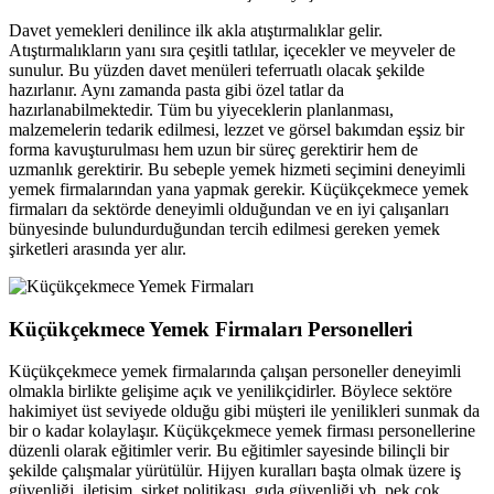
Davet yemekleri denilince ilk akla atıştırmalıklar gelir.
Atıştırmalıkların yanı sıra çeşitli tatlılar, içecekler ve meyveler de
sunulur. Bu yüzden davet menüleri teferruatlı olacak şekilde
hazırlanır. Aynı zamanda pasta gibi özel tatlar da
hazırlanabilmektedir. Tüm bu yiyeceklerin planlanması,
malzemelerin tedarik edilmesi, lezzet ve görsel bakımdan eşsiz bir
forma kavuşturulması hem uzun bir süreç gerektirir hem de
uzmanlık gerektirir. Bu sebeple yemek hizmeti seçimini deneyimli
yemek firmalarından yana yapmak gerekir. Küçükçekmece yemek
firmaları da sektörde deneyimli olduğundan ve en iyi çalışanları
bünyesinde bulundurduğundan tercih edilmesi gereken yemek
şirketleri arasında yer alır.
Küçükçekmece Yemek Firmaları Personelleri
Küçükçekmece yemek firmalarında çalışan personeller deneyimli
olmakla birlikte gelişime açık ve yenilikçidirler. Böylece sektöre
hakimiyet üst seviyede olduğu gibi müşteri ile yenilikleri sunmak da
bir o kadar kolaylaşır. Küçükçekmece yemek firması personellerine
düzenli olarak eğitimler verir. Bu eğitimler sayesinde bilinçli bir
şekilde çalışmalar yürütülür. Hijyen kuralları başta olmak üzere iş
güvenliği, iletişim, şirket politikası, gıda güvenliği vb. pek çok