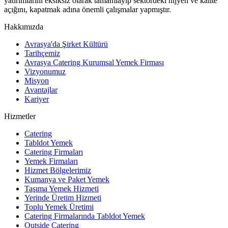
yatırımlarını eksiksiz olarak tamamlayıp sektördeki hijyen ve kalite
açığını, kapatmak adına önemli çalışmalar yapmıştır.
Hakkımızda
Avrasya'da Şirket Kültürü
Tarihçemiz
Avrasya Catering Kurumsal Yemek Firması
Vizyonumuz
Misyon
Avantajlar
Kariyer
Hizmetler
Catering
Tabldot Yemek
Catering Firmaları
Yemek Firmaları
Hizmet Bölgelerimiz
Kumanya ve Paket Yemek
Taşıma Yemek Hizmeti
Yerinde Üretim Hizmeti
Toplu Yemek Üretimi
Catering Firmalarında Tabldot Yemek
Outside Catering