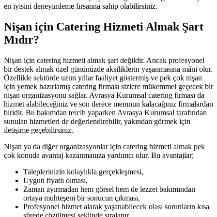
en iyisini deneyimleme fırsatına sahip olabilirsiniz.
Nişan için Catering Hizmeti Almak Şart
Mıdır?
Nişan için catering hizmeti almak şart değildir. Ancak profesyonel
bir destek almak özel gününüzde aksiliklerin yaşanmasına mâni olur.
Özellikle sektörde uzun yıllar faaliyet göstermiş ve pek çok nişan
için yemek hazırlamış catering firması sizlere mükemmel geçecek bir
nişan organizasyonu sağlar. Avrasya Kurumsal catering firması da
hizmet alabileceğiniz ve son derece memnun kalacağınız firmalardan
biridir. Bu bakımdan tercih yaparken Avrasya Kurumsal tarafından
sunulan hizmetleri de değerlendirebilir, yakından görmek için
iletişime geçebilirsiniz.
Nişan ya da diğer organizasyonlar için catering hizmeti almak pek
çok konuda avantaj kazanmanıza yardımcı olur. Bu avantajlar;
Taleplerinizin kolaylıkla gerçekleşmesi,
Uygun fiyatlı olması,
Zaman ayırmadan hem görsel hem de lezzet bakımından
ortaya muhteşem bir sonucun çıkması,
Profesyonel hizmet alarak yaşanabilecek olası sorunların kısa
sürede çözülmesi şeklinde sıralanır.