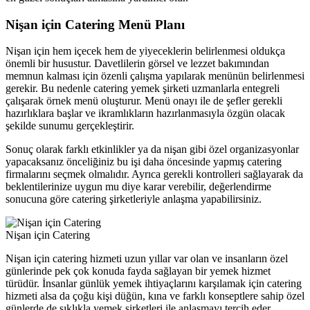
Nişan için Catering Menü Planı
Nişan için hem içecek hem de yiyeceklerin belirlenmesi oldukça
önemli bir husustur. Davetlilerin görsel ve lezzet bakımından
memnun kalması için özenli çalışma yapılarak menünün belirlenmesi
gerekir. Bu nedenle catering yemek şirketi uzmanlarla entegreli
çalışarak örnek menü oluşturur. Menü onayı ile de şefler gerekli
hazırlıklara başlar ve ikramlıkların hazırlanmasıyla özgün olacak
şekilde sunumu gerçekleştirir.
Sonuç olarak farklı etkinlikler ya da nişan gibi özel organizasyonlar
yapacaksanız önceliğiniz bu işi daha öncesinde yapmış catering
firmalarını seçmek olmalıdır. Ayrıca gerekli kontrolleri sağlayarak da
beklentilerinize uygun mu diye karar verebilir, değerlendirme
sonucuna göre catering şirketleriyle anlaşma yapabilirsiniz.
Nişan için Catering
Nişan için catering hizmeti uzun yıllar var olan ve insanların özel
günlerinde pek çok konuda fayda sağlayan bir yemek hizmet
türüdür. İnsanlar günlük yemek ihtiyaçlarını karşılamak için catering
hizmeti alsa da çoğu kişi düğün, kına ve farklı konseptlere sahip özel
günlerde de sıklıkla yemek şirketleri ile anlaşmayı tercih eder.