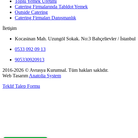
Toplu Yemek Üretimi
Catering Firmalarında Tabldot Yemek
Outside Catering
Catering Firmaları Danışmanlık
İletişim
Kocasinan Mah. Uzungöl Sokak. No:3 Bahçelievler / İstanbul
0533 092 09 13
905330920913
2016-2026 © Avrasya Kurumsal. Tüm hakları saklıdır.
Web Tasarım
Anatolia System
Teklif Talep Formu