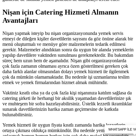
Nişan için Catering Hizmeti Almanın
Avantajları
Nişan yapmak isteyip bu nişan organizasyonunda yemek servis
etmeyi de dileğen kişiler davetlilerin sayısını da göz önüne alarak bir
menü oluşturmalı ve menüye göre malzemelerin tedarik edilmesi
gerekir. Malzemeler alındıktan sonra da uygun bir alanda yemeklerin
yapılıp davetlilere vaktinden sunulması gerekmektedir. Bu bakımdan
süreç hem uzun hem de aşamalıdır. Nişan gibi organizasyonlarda
çok fazla zamanın olmaması ayrıca özen gösterilmesi gereken çok
daha farklı alanlar olmasından dolayı yemek hizmeti ile ilgilenmek
çok da mümkün olamamaktadır. Bu nedenle işi uzmanlarına teslim
etmek ve yemek firmalarından hizmet almak mühimdir.
Vaktiniz kısıtlı olsa ya da çok fazla kişi nişanınıza katılım sağlasa da
catering şirketi ile herhangi bir aksilik yaşamadan davetlilerinize şık
ve muhteşem bir sofra hazırlayabilirsiniz. Üstelik lezzetli ikramlıklar
sunarak davetlilerinizin harika zaman geçirmesine de katkıda
bulunabilirsiniz.
Yemek hizmeti ile uygun fiyata kısıtlı zamanda harika lezzetlerin
ortaya çıkması oldukça mümkündür. Bu nedenle yemek şirketleri ile
anlaşmak hemen hemen herkes için çok daha makul bir seçenektir.