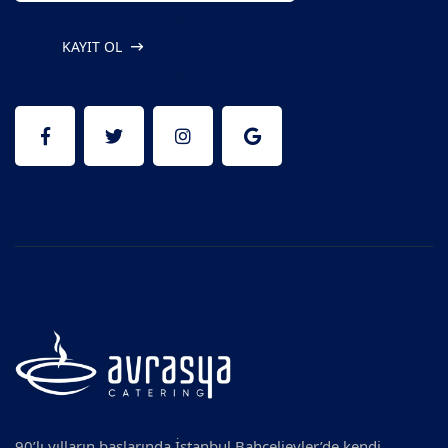
KAYIT OL
90’lı yılların başlarında İstanbul Bahçelievler’de kendi