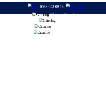
0533 092 09 13
#CateringFirmaları
#Catering
#TabldotYemek
#YemekFirmaları