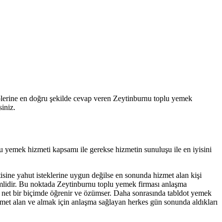
eplerine en doğru şekilde cevap veren Zeytinburnu toplu yemek
siniz.
u yemek hizmeti kapsamı ile gerekse hizmetin sunuluşu ile en iyisini
tisine yahut isteklerine uygun değilse en sonunda hizmet alan kişi
emlidir. Bu noktada Zeytinburnu toplu yemek firması anlaşma
ğini net bir biçimde öğrenir ve özümser. Daha sonrasında tabldot yemek
 hizmet alan ve almak için anlaşma sağlayan herkes gün sonunda aldıkları