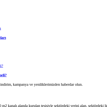
ları
eli?
k indirim, kampanya ve yeniliklerimizden haberdar olun.
2 kapalı alanda kurulan tesisiyle sektördeki yerini alan, sektördeki lide