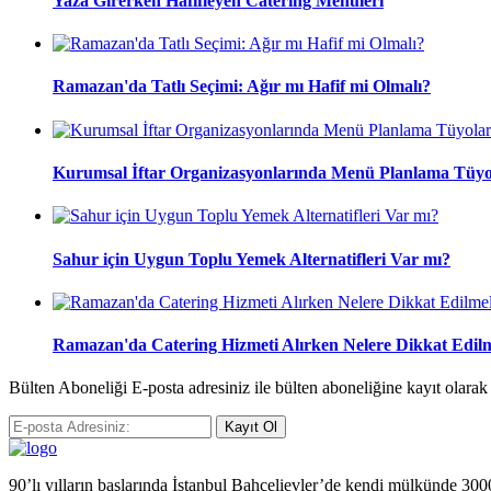
Yaza Girerken Hafifleyen Catering Menüleri
Ramazan'da Tatlı Seçimi: Ağır mı Hafif mi Olmalı?
Kurumsal İftar Organizasyonlarında Menü Planlama Tüyo
Sahur için Uygun Toplu Yemek Alternatifleri Var mı?
Ramazan'da Catering Hizmeti Alırken Nelere Dikkat Edilm
Bülten Aboneliği E-posta adresiniz ile bülten aboneliğine kayıt olara
Kayıt Ol
90’lı yılların başlarında İstanbul Bahçelievler’de kendi mülkünde 3000 m