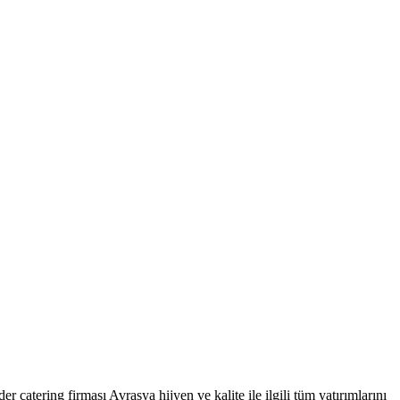
r catering firması Avrasya hijyen ve kalite ile ilgili tüm yatırımlarını