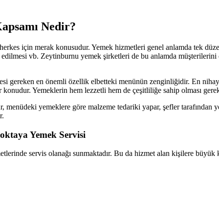
Kapsamı Nedir?
kes için merak konusudur. Yemek hizmetleri genel anlamda tek düze ols
dilmesi vb. Zeytinburnu yemek şirketleri de bu anlamda müşterilerini di
mesi gereken en önemli özellik elbetteki menünün zenginliğidir. En ni
bir konudur. Yemeklerin hem lezzetli hem de çeşitliliğe sahip olması gere
, menüdeki yemeklere göre malzeme tedariki yapar, şefler tarafından ye
r.
Noktaya Yemek Servisi
tlerinde servis olanağı sunmaktadır. Bu da hizmet alan kişilere büyük k