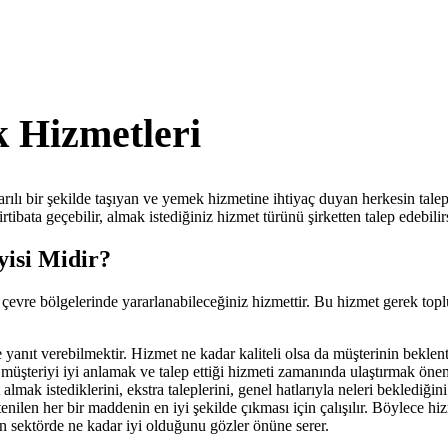
 Hizmetleri
ılı bir şekilde taşıyan ve yemek hizmetine ihtiyaç duyan herkesin tal
irtibata geçebilir, almak istediğiniz hizmet türünü şirketten talep edebilir
yisi Midir?
çevre bölgelerinde yararlanabileceğiniz hizmettir. Bu hizmet gerek topl
 yanıt verebilmektir. Hizmet ne kadar kaliteli olsa da müşterinin beklen
müşteriyi iyi anlamak ve talep ettiği hizmeti zamanında ulaştırmak ön
almak istediklerini, ekstra taleplerini, genel hatlarıyla neleri bekledi
 istenilen her bir maddenin en iyi şekilde çıkması için çalışılır. Böylece
 sektörde ne kadar iyi olduğunu gözler önüne serer.